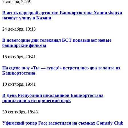
7 января, 22:59
В честь народной артистки Башкортостана Хании Фархи
назовут улицу в Казани
24 декабря, 10:13
В новогодние дни телеканал БСТ показывает новые
башкирские фильмы
15 октября, 20:41
На сцене шоу «Ты — супер!» встретились два таланта из
Башкортостана
10 октября, 19:41
В День Республики школьников Башкортостана
пригласили в исторический парк
30 сентября, 18:48
Уфимский рэпер Face засветился на съемках Comedy Club