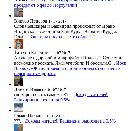
проедет от Уфы до Португалии
Виктор Пенеров
17.07.2017
Слова Башкиры и Башкирия происходят от Ирано-
Индийского сочетания Баш Куру - Верхние Курды.
Южн...
Башкиры и курды – что общего?
Татьяна Каленник
11.07.2017
А как же с дорогой в микрорайон Полесье? Совсем не
возможно проехать. Ямы углубили.И бросили.С...
Ирек
Ялалов: «Жители начали с пониманием относиться к
перекрытиям дорог»
Линарт Ильясов
01.07.2017
где хорош врать самим себе...
Доходы жителей
Башкирии выросли на 9,5%
Роман Пальцев
01.07.2017
???...
Доходы жителей Башкирии выросли на 9,5%