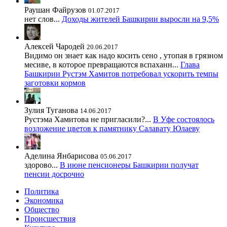
Раушан Файрузов
01.07.2017
нет слов...
Доходы жителей Башкирии выросли на 9,5%
Алексей Чародей
20.06.2017
Видимо он знает как надо косить сено , утопая в грязном
месиве, в которое превращаются вспаханн...
Глава
Башкирии Рустэм Хамитов потребовал ускорить темпы
заготовки кормов
Зулия Туганова
14.06.2017
Рустэма Хамитова не пригласили?...
В Уфе состоялось
возложение цветов к памятнику Салавату Юлаеву
Аделина Янбарисова
05.06.2017
здорово...
В июне пенсионеры Башкирии получат
пенсии досрочно
Политика
Экономика
Общество
Происшествия