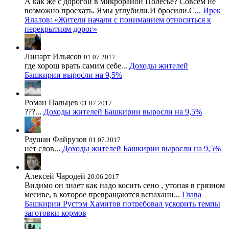
А как же с дорогой в микрорайон Полесье? Совсем не
возможно проехать. Ямы углубили.И бросили.С...
Ирек
Ялалов: «Жители начали с пониманием относиться к
перекрытиям дорог»
Линарт Ильясов
01.07.2017
где хорош врать самим себе...
Доходы жителей
Башкирии выросли на 9,5%
Роман Пальцев
01.07.2017
???...
Доходы жителей Башкирии выросли на 9,5%
Раушан Файрузов
01.07.2017
нет слов...
Доходы жителей Башкирии выросли на 9,5%
Алексей Чародей
20.06.2017
Видимо он знает как надо косить сено , утопая в грязном
месиве, в которое превращаются вспаханн...
Глава
Башкирии Рустэм Хамитов потребовал ускорить темпы
заготовки кормов