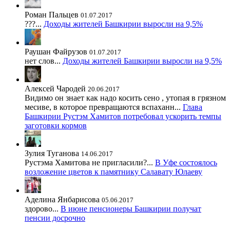
Роман Пальцев
01.07.2017
???...
Доходы жителей Башкирии выросли на 9,5%
Раушан Файрузов
01.07.2017
нет слов...
Доходы жителей Башкирии выросли на 9,5%
Алексей Чародей
20.06.2017
Видимо он знает как надо косить сено , утопая в грязном
месиве, в которое превращаются вспаханн...
Глава
Башкирии Рустэм Хамитов потребовал ускорить темпы
заготовки кормов
Зулия Туганова
14.06.2017
Рустэма Хамитова не пригласили?...
В Уфе состоялось
возложение цветов к памятнику Салавату Юлаеву
Аделина Янбарисова
05.06.2017
здорово...
В июне пенсионеры Башкирии получат
пенсии досрочно