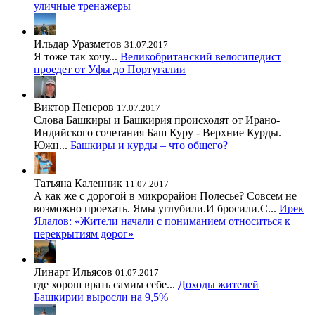
уличные тренажеры
Ильдар Уразметов
31.07.2017
Я тоже так хочу...
Великобританский велосипедист
проедет от Уфы до Португалии
Виктор Пенеров
17.07.2017
Слова Башкиры и Башкирия происходят от Ирано-
Индийского сочетания Баш Куру - Верхние Курды.
Южн...
Башкиры и курды – что общего?
Татьяна Каленник
11.07.2017
А как же с дорогой в микрорайон Полесье? Совсем не
возможно проехать. Ямы углубили.И бросили.С...
Ирек
Ялалов: «Жители начали с пониманием относиться к
перекрытиям дорог»
Линарт Ильясов
01.07.2017
где хорош врать самим себе...
Доходы жителей
Башкирии выросли на 9,5%