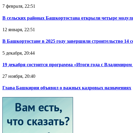
7 февраля, 22:51
В сельских районах Башкортостана открыли четыре модул
12 января, 22:51
В Башкортостане в 2025 году завершили строительство 14 
5 декабря, 20:44
19 декабря состоится программа «Итоги года с Владимиро
27 ноября, 20:40
Глава Башкирии объявил о важных кадровых назначениях