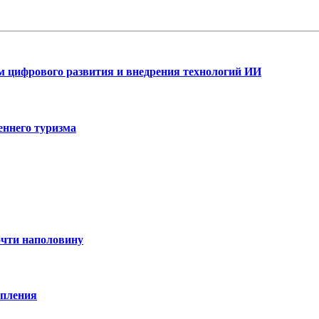
ам цифрового развития и внедрения технологий ИИ
еннего туризма
очти наполовину
опления