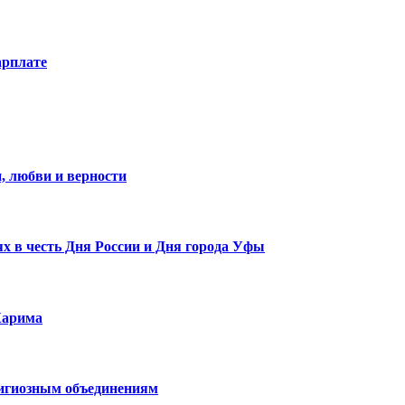
арплате
, любви и верности
х в честь Дня России и Дня города Уфы
Карима
лигиозным объединениям