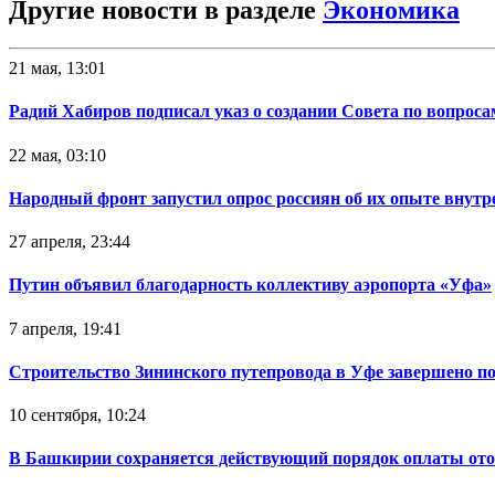
Другие новости в разделе
Экономика
21 мая, 13:01
Радий Хабиров подписал указ о создании Совета по вопрос
22 мая, 03:10
Народный фронт запустил опрос россиян об их опыте внутр
27 апреля, 23:44
Путин объявил благодарность коллективу аэропорта «Уфа»
7 апреля, 19:41
Строительство Зининского путепровода в Уфе завершено п
10 сентября, 10:24
В Башкирии сохраняется действующий порядок оплаты от