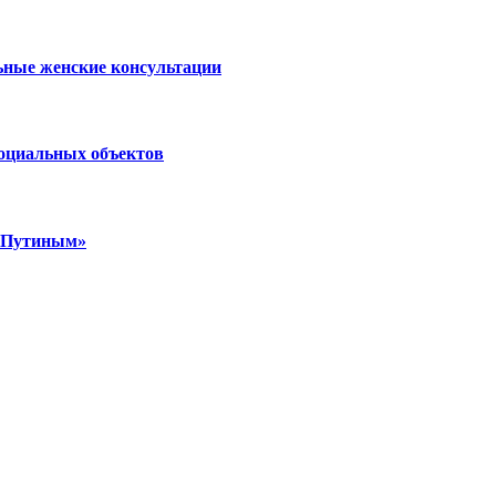
ьные женские консультации
социальных объектов
м Путиным»