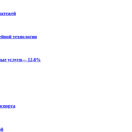
латежей
ейной технологии
ные услуги— 12,8%
нспорта
ой