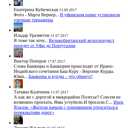
Екатерина Кубическая
12.09.2017
Фото - Марта Вернер...
В уфимском парке установили
уличные тренажеры
Ильдар Уразметов
31.07.2017
Я тоже так хочу...
Великобританский велосипедист
проедет от Уфы до Португалии
Виктор Пенеров
17.07.2017
Слова Башкиры и Башкирия происходят от Ирано-
Индийского сочетания Баш Куру - Верхние Курды.
Южн...
Башкиры и курды – что общего?
Татьяна Каленник
11.07.2017
А как же с дорогой в микрорайон Полесье? Совсем не
возможно проехать. Ямы углубили.И бросили.С...
Ирек
Ялалов: «Жители начали с пониманием относиться к
перекрытиям дорог»
Линарт Ильясов