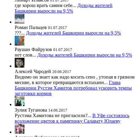
01.07.2017
где хорош врать самим себе...
Доходы жителей
Башкирии выросли на 9,5%
Роман Пальцев
01.07.2017
???...
Доходы жителей Башкирии выросли на 9,5%
Раушан Файрузов
01.07.2017
нет слов...
Доходы жителей Башкирии выросли на 9,5%
Алексей Чародей
20.06.2017
Видимо он знает как надо косить сено , утопая в грязном
месиве, в которое превращаются вспаханн...
Глава
Башкирии Рустэм Хамитов потребовал ускорить темпы
заготовки кормов
Зулия Туганова
14.06.2017
Рустэма Хамитова не пригласили?...
В Уфе состоялось
возложение цветов к памятнику Салавату Юлаеву