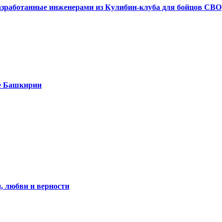
азработанные инженерами из Кулибин-клуба для бойцов СВО
е Башкирии
, любви и верности