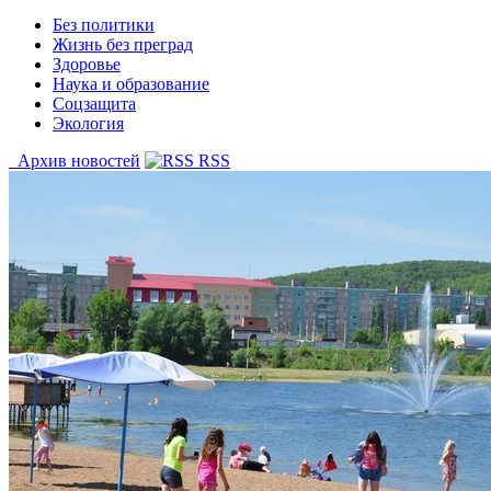
Без политики
Жизнь без преград
Здоровье
Наука и образование
Соцзащита
Экология
Архив новостей
RSS