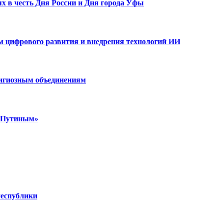
х в честь Дня России и Дня города Уфы
ам цифрового развития и внедрения технологий ИИ
лигиозным объединениям
м Путиным»
Республики