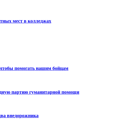
тных мест в колледжах
 чтобы помогать нашим бойцам
едную партию гуманитарной помощи
два внедорожника