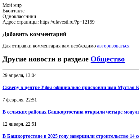
Мой мир
Вконтакте
Одноклассники
Адрес страницы: https://ufavesti.ru/?p=12159
Добавить комментарий
Для отправки комментария вам необходимо
авторизоваться
.
Другие новости в разделе
Общество
29 апреля, 13:04
Скверу в центре Уфы официально присвоили имя Мустая 
7 февраля, 22:51
В сельских районах Башкортостана открыли четыре модул
12 января, 22:51
В Башкортостане в 2025 году завершили строительство 14 