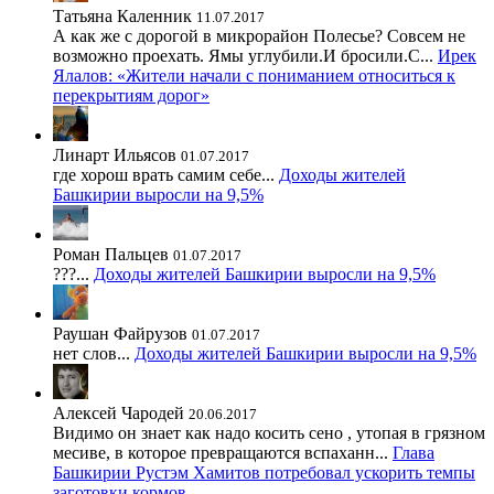
Татьяна Каленник
11.07.2017
А как же с дорогой в микрорайон Полесье? Совсем не
возможно проехать. Ямы углубили.И бросили.С...
Ирек
Ялалов: «Жители начали с пониманием относиться к
перекрытиям дорог»
Линарт Ильясов
01.07.2017
где хорош врать самим себе...
Доходы жителей
Башкирии выросли на 9,5%
Роман Пальцев
01.07.2017
???...
Доходы жителей Башкирии выросли на 9,5%
Раушан Файрузов
01.07.2017
нет слов...
Доходы жителей Башкирии выросли на 9,5%
Алексей Чародей
20.06.2017
Видимо он знает как надо косить сено , утопая в грязном
месиве, в которое превращаются вспаханн...
Глава
Башкирии Рустэм Хамитов потребовал ускорить темпы
заготовки кормов