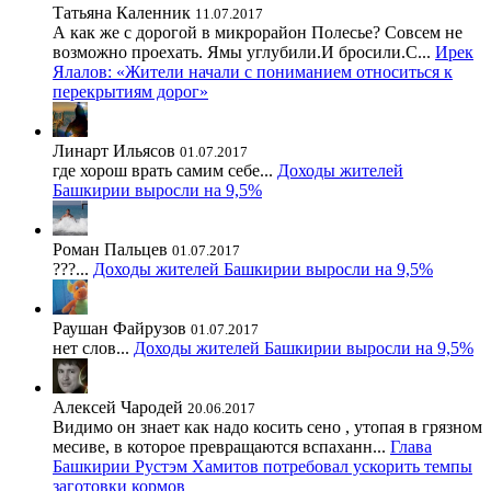
Татьяна Каленник
11.07.2017
А как же с дорогой в микрорайон Полесье? Совсем не
возможно проехать. Ямы углубили.И бросили.С...
Ирек
Ялалов: «Жители начали с пониманием относиться к
перекрытиям дорог»
Линарт Ильясов
01.07.2017
где хорош врать самим себе...
Доходы жителей
Башкирии выросли на 9,5%
Роман Пальцев
01.07.2017
???...
Доходы жителей Башкирии выросли на 9,5%
Раушан Файрузов
01.07.2017
нет слов...
Доходы жителей Башкирии выросли на 9,5%
Алексей Чародей
20.06.2017
Видимо он знает как надо косить сено , утопая в грязном
месиве, в которое превращаются вспаханн...
Глава
Башкирии Рустэм Хамитов потребовал ускорить темпы
заготовки кормов