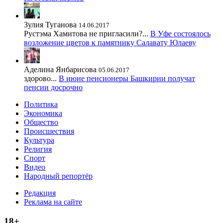
Зулия Туганова
14.06.2017
Рустэма Хамитова не пригласили?...
В Уфе состоялось
возложение цветов к памятнику Салавату Юлаеву
Аделина Янбарисова
05.06.2017
здорово...
В июне пенсионеры Башкирии получат
пенсии досрочно
Политика
Экономика
Общество
Происшествия
Культура
Религия
Спорт
Видео
Народный репортёр
Редакция
Реклама на сайте
18+