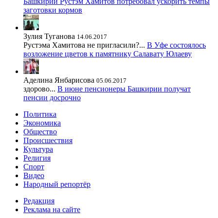
Башкирии Рустэм Хамитов потребовал ускорить темпы
заготовки кормов
Зулия Туганова
14.06.2017
Рустэма Хамитова не пригласили?...
В Уфе состоялось
возложение цветов к памятнику Салавату Юлаеву
Аделина Янбарисова
05.06.2017
здорово...
В июне пенсионеры Башкирии получат
пенсии досрочно
Политика
Экономика
Общество
Происшествия
Культура
Религия
Спорт
Видео
Народный репортёр
Редакция
Реклама на сайте