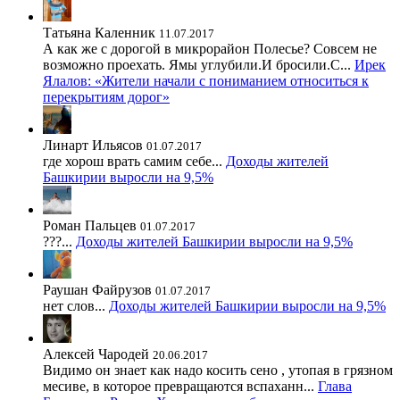
Татьяна Каленник
11.07.2017
А как же с дорогой в микрорайон Полесье? Совсем не
возможно проехать. Ямы углубили.И бросили.С...
Ирек
Ялалов: «Жители начали с пониманием относиться к
перекрытиям дорог»
Линарт Ильясов
01.07.2017
где хорош врать самим себе...
Доходы жителей
Башкирии выросли на 9,5%
Роман Пальцев
01.07.2017
???...
Доходы жителей Башкирии выросли на 9,5%
Раушан Файрузов
01.07.2017
нет слов...
Доходы жителей Башкирии выросли на 9,5%
Алексей Чародей
20.06.2017
Видимо он знает как надо косить сено , утопая в грязном
месиве, в которое превращаются вспаханн...
Глава