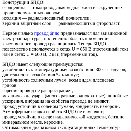
Конструкции БПДО:
сердцевина — токопроводящая медная жила из скрученных
проволок луженных оловом;
изоляция — радиальносшитый полиэтилен;
верхний защитный слой — радиальносшитый фторопласт.
Первоначально
провод бпдо
предназначался для авиационной
электроаппаратуры, постепенно область применения
качественного провода расширилась. Теперь БПДО
повсеместно используется в сетях U = 850 В (постоянный ток)
или в сетях U = 600 В, 2 кГц (переменный ток).
БПДО имеет следующие преимущества:
устойчивость к температурному воздействию 300-т градусов,
длительность воздействия 5-ть минут;
устойчивость солнечным лучам, всем видам плесневых
грибов;
горение провод не распространяет;
механические удары (многократные, однократные), линейные
ускорения, вибрация на свойства провода не влияют;
провод устойчив в солёном тумане, конденсате, изморози.
Атмосферные осадки свойств БПДО не изменяют;
провод устойчив в среде гидравлической жидкости, бензине,
минеральном масле, керосине.
Оптимальным диапазоном эксплуатационных температур