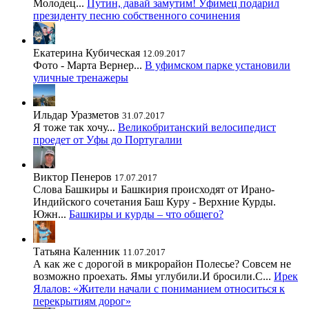
Молодец...
Путин, давай замутим! Уфимец подарил
президенту песню собственного сочинения
Екатерина Кубическая
12.09.2017
Фото - Марта Вернер...
В уфимском парке установили
уличные тренажеры
Ильдар Уразметов
31.07.2017
Я тоже так хочу...
Великобританский велосипедист
проедет от Уфы до Португалии
Виктор Пенеров
17.07.2017
Слова Башкиры и Башкирия происходят от Ирано-
Индийского сочетания Баш Куру - Верхние Курды.
Южн...
Башкиры и курды – что общего?
Татьяна Каленник
11.07.2017
А как же с дорогой в микрорайон Полесье? Совсем не
возможно проехать. Ямы углубили.И бросили.С...
Ирек
Ялалов: «Жители начали с пониманием относиться к
перекрытиям дорог»