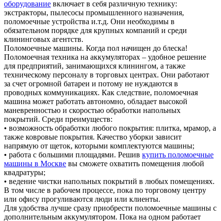
оборудование
включает в себя различную технику:
экстракторы, пылесосы промышленного назначения,
поломоечные устройства и.т.д. Они необходимы в
обязательном порядке для крупных компаний и среди
клининговых агентств.
Поломоечные машины. Когда пол начищен до блеска!
Поломоечная техника на аккумуляторах – удобное решение
для предприятий, занимающихся клинингом, а также
техническому персоналу в торговых центрах. Они работают
за счет огромной батареи и потому не нуждаются в
проводных коммуникациях. Как следствие, поломоечная
машина может работать автономно, обладает высокой
маневренностью и скоростью обработки напольных
покрытий. Среди преимуществ:
• возможность обработки любого покрытия: плитка, мрамор, а
также ковровые покрытия. Качество уборки зависит
напрямую от щеток, которыми комплектуются машины;
• работа с большими площадями. Решив
купить поломоечные
машины в Москве
вы сможете охватить помещения любой
квадратуры;
• ведение чистки напольных покрытий в любых помещениях.
В том числе в рабочем процессе, пока по торговому центру
или офису прогуливаются люди или клиенты.
Для удобства лучше сразу приобрести поломоечные машины с
дополнительным аккумулятором. Пока на одном работает