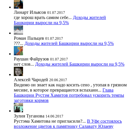
Линарт Ильясов
01.07.2017
где хорош врать самим себе...
Доходы жителей
Башкирии выросли на 9,5%
Роман Пальцев
01.07.2017
???...
Доходы жителей Башкирии выросли на 9,5%
Раушан Файрузов
01.07.2017
нет слов...
Доходы жителей Башкирии выросли на 9,5%
Алексей Чародей
20.06.2017
Видимо он знает как надо косить сено , утопая в грязном
месиве, в которое превращаются вспаханн...
Глава
Башкирии Рустэм Хамитов потребовал ускорить темпы
заготовки кормов
Зулия Туганова
14.06.2017
Рустэма Хамитова не пригласили?...
В Уфе состоялось
возложение цветов к памятнику Салавату Юлаеву