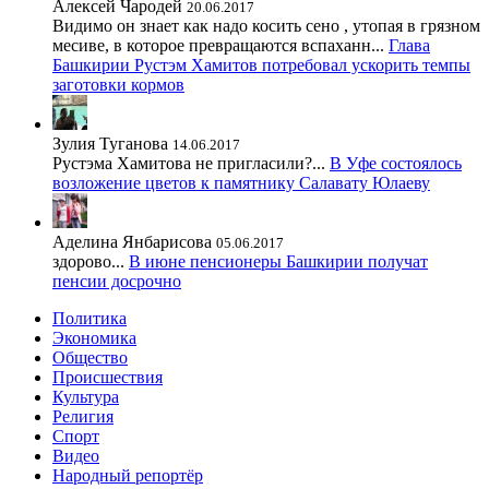
Алексей Чародей
20.06.2017
Видимо он знает как надо косить сено , утопая в грязном
месиве, в которое превращаются вспаханн...
Глава
Башкирии Рустэм Хамитов потребовал ускорить темпы
заготовки кормов
Зулия Туганова
14.06.2017
Рустэма Хамитова не пригласили?...
В Уфе состоялось
возложение цветов к памятнику Салавату Юлаеву
Аделина Янбарисова
05.06.2017
здорово...
В июне пенсионеры Башкирии получат
пенсии досрочно
Политика
Экономика
Общество
Происшествия
Культура
Религия
Спорт
Видео
Народный репортёр