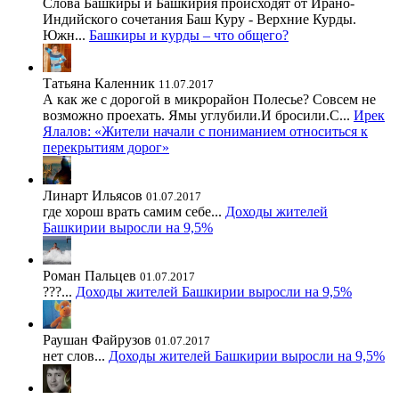
Слова Башкиры и Башкирия происходят от Ирано-
Индийского сочетания Баш Куру - Верхние Курды.
Южн...
Башкиры и курды – что общего?
Татьяна Каленник
11.07.2017
А как же с дорогой в микрорайон Полесье? Совсем не
возможно проехать. Ямы углубили.И бросили.С...
Ирек
Ялалов: «Жители начали с пониманием относиться к
перекрытиям дорог»
Линарт Ильясов
01.07.2017
где хорош врать самим себе...
Доходы жителей
Башкирии выросли на 9,5%
Роман Пальцев
01.07.2017
???...
Доходы жителей Башкирии выросли на 9,5%
Раушан Файрузов
01.07.2017
нет слов...
Доходы жителей Башкирии выросли на 9,5%