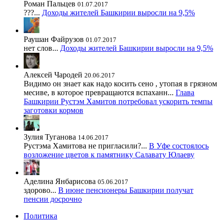
Роман Пальцев
01.07.2017
???...
Доходы жителей Башкирии выросли на 9,5%
Раушан Файрузов
01.07.2017
нет слов...
Доходы жителей Башкирии выросли на 9,5%
Алексей Чародей
20.06.2017
Видимо он знает как надо косить сено , утопая в грязном
месиве, в которое превращаются вспаханн...
Глава
Башкирии Рустэм Хамитов потребовал ускорить темпы
заготовки кормов
Зулия Туганова
14.06.2017
Рустэма Хамитова не пригласили?...
В Уфе состоялось
возложение цветов к памятнику Салавату Юлаеву
Аделина Янбарисова
05.06.2017
здорово...
В июне пенсионеры Башкирии получат
пенсии досрочно
Политика