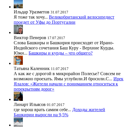
Ильдар Уразметов
31.07.2017
Я тоже так хочу...
Великобританский велосипедист
проедет от Уфы до Португалии
Виктор Пенеров
17.07.2017
Слова Башкиры и Башкирия происходят от Ирано-
Индийского сочетания Баш Куру - Верхние Курды.
Южн...
Башкиры и курды – что общего?
Татьяна Каленник
11.07.2017
А как же с дорогой в микрорайон Полесье? Совсем не
возможно проехать. Ямы углубили.И бросили.С...
Ирек
Ялалов: «Жители начали с пониманием относиться к
перекрытиям дорог»
Линарт Ильясов
01.07.2017
где хорош врать самим себе...
Доходы жителей
Башкирии выросли на 9,5%