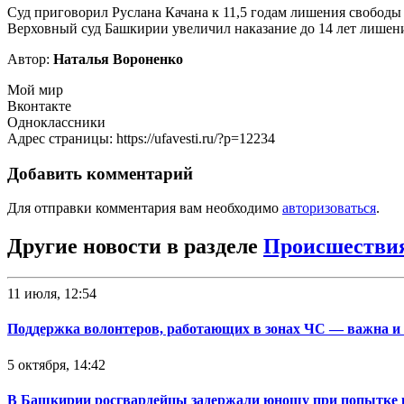
Суд приговорил Руслана Качана к 11,5 годам лишения свободы
Верховный суд Башкирии увеличил наказание до 14 лет лишени
Автор:
Наталья Вороненко
Мой мир
Вконтакте
Одноклассники
Адрес страницы: https://ufavesti.ru/?p=12234
Добавить комментарий
Для отправки комментария вам необходимо
авторизоваться
.
Другие новости в разделе
Происшестви
11 июля, 12:54
Поддержка волонтеров, работающих в зонах ЧС — важна и
5 октября, 14:42
В Башкирии росгвардейцы задержали юношу при попытке 