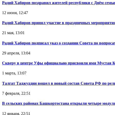
Радий Хабиров поздравил жителей республики с Днём семьи
12 июня, 12:47
Радий Хабиров принял участие в праздничных мероприятия
21 мая, 13:01
Радий Хабиров подписал указ о создании Совета по вопрос
29 апреля, 13:04
Скверу в центре Уфы официально присвоили имя Мустая 
1 марта, 13:07
Талгат Таджуддин вошел в новый состав Совета РФ по ре
7 февраля, 22:51
В сельских районах Башкортостана открыли четыре модул
12 января, 22:51