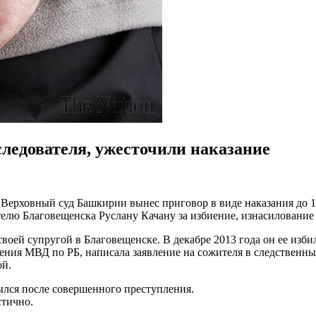
ледователя, ужесточили наказание
 Верховный суд Башкирии вынес приговор в виде наказания до 1
елю Благовещенска Руслану Качану за избиение, изнасилование
воей супругой в Благовещенске. В декабре 2013 года он ее изби
ния МВД по РБ, написала заявление на сожителя в следственный 
ой.
ылся после совершенного преступления.
стично.