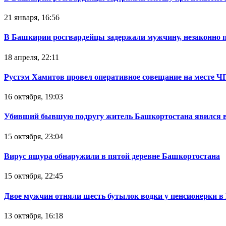
21 января, 16:56
В Башкирии росгвардейцы задержали мужчину, незаконно 
18 апреля, 22:11
Рустэм Хамитов провел оперативное совещание на месте Ч
16 октября, 19:03
Убивший бывшую подругу житель Башкортостана явился в
15 октября, 23:04
Вирус ящура обнаружили в пятой деревне Башкортостана
15 октября, 22:45
Двое мужчин отняли шесть бутылок водки у пенсионерки в
13 октября, 16:18