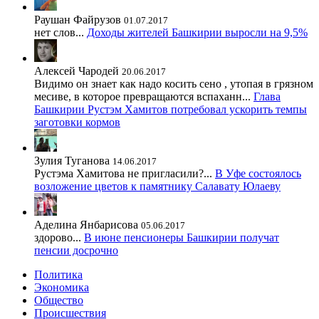
Раушан Файрузов
01.07.2017
нет слов...
Доходы жителей Башкирии выросли на 9,5%
Алексей Чародей
20.06.2017
Видимо он знает как надо косить сено , утопая в грязном
месиве, в которое превращаются вспаханн...
Глава
Башкирии Рустэм Хамитов потребовал ускорить темпы
заготовки кормов
Зулия Туганова
14.06.2017
Рустэма Хамитова не пригласили?...
В Уфе состоялось
возложение цветов к памятнику Салавату Юлаеву
Аделина Янбарисова
05.06.2017
здорово...
В июне пенсионеры Башкирии получат
пенсии досрочно
Политика
Экономика
Общество
Происшествия