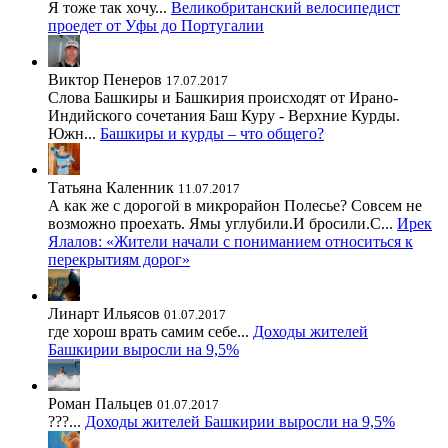
Я тоже так хочу...
Великобританский велосипедист
проедет от Уфы до Португалии
Виктор Пенеров
17.07.2017
Слова Башкиры и Башкирия происходят от Ирано-
Индийского сочетания Баш Куру - Верхние Курды.
Южн...
Башкиры и курды – что общего?
Татьяна Каленник
11.07.2017
А как же с дорогой в микрорайон Полесье? Совсем не
возможно проехать. Ямы углубили.И бросили.С...
Ирек
Ялалов: «Жители начали с пониманием относиться к
перекрытиям дорог»
Линарт Ильясов
01.07.2017
где хорош врать самим себе...
Доходы жителей
Башкирии выросли на 9,5%
Роман Пальцев
01.07.2017
???...
Доходы жителей Башкирии выросли на 9,5%