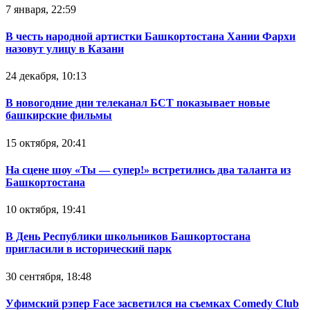
7 января, 22:59
В честь народной артистки Башкортостана Хании Фархи
назовут улицу в Казани
24 декабря, 10:13
В новогодние дни телеканал БСТ показывает новые
башкирские фильмы
15 октября, 20:41
На сцене шоу «Ты — супер!» встретились два таланта из
Башкортостана
10 октября, 19:41
В День Республики школьников Башкортостана
пригласили в исторический парк
30 сентября, 18:48
Уфимский рэпер Face засветился на съемках Comedy Club