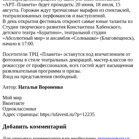
«АРТ–Планета» будет проходить: 20 июня, 18 июля, 15
августа. Горожан ждут трехчасовые марафон из спектаклей,
театрализованных перфомансов и выступлений.
В день открытия фестиваль откроют самые юные таланты из
Студии творческого развития Константина Хабенского,
детского театра «Буратино», театральной студии
«Абсолютный мир» и ансамбля «Солнышко» (Благовещенск),
начало в 17:00.
Посетители ТРЦ «Планета» останутся под впечатлением от
фотозоны в стиле театральных декораций, мастер-классов по
режиссуре от профессионалов, всех гостей ждет насыщенная
развлекательная программа и призы.
Вход на представления свободный.
Автор:
Наталья Вороненко
Мой мир
Вконтакте
Одноклассники
Адрес страницы: https://ufavesti.ru/?p=12235
Добавить комментарий
Для отправки комментария вам необходимо
авторизоваться
.