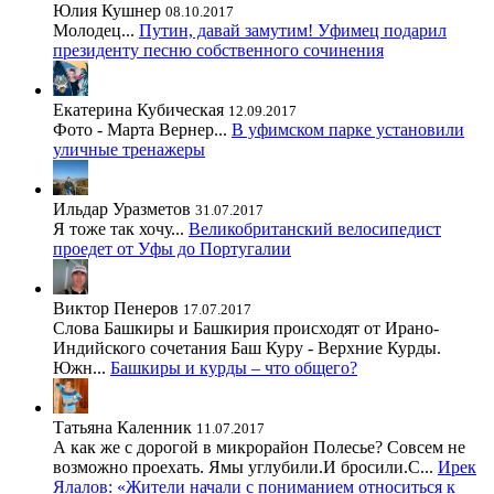
Юлия Кушнер
08.10.2017
Молодец...
Путин, давай замутим! Уфимец подарил
президенту песню собственного сочинения
Екатерина Кубическая
12.09.2017
Фото - Марта Вернер...
В уфимском парке установили
уличные тренажеры
Ильдар Уразметов
31.07.2017
Я тоже так хочу...
Великобританский велосипедист
проедет от Уфы до Португалии
Виктор Пенеров
17.07.2017
Слова Башкиры и Башкирия происходят от Ирано-
Индийского сочетания Баш Куру - Верхние Курды.
Южн...
Башкиры и курды – что общего?
Татьяна Каленник
11.07.2017
А как же с дорогой в микрорайон Полесье? Совсем не
возможно проехать. Ямы углубили.И бросили.С...
Ирек
Ялалов: «Жители начали с пониманием относиться к