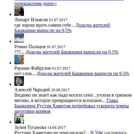
перекрытиям дорог»
Линарт Ильясов
01.07.2017
где хорош врать самим себе...
Доходы жителей
Башкирии выросли на 9,5%
Роман Пальцев
01.07.2017
???...
Доходы жителей Башкирии выросли на 9,5%
Раушан Файрузов
01.07.2017
нет слов...
Доходы жителей Башкирии выросли на 9,5%
Алексей Чародей
20.06.2017
Видимо он знает как надо косить сено , утопая в грязном
месиве, в которое превращаются вспаханн...
Глава
Башкирии Рустэм Хамитов потребовал ускорить темпы
заготовки кормов
Зулия Туганова
14.06.2017
Рустэма Хамитова не пригласили?...
В Уфе состоялось