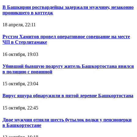
В Башкирии росгвардейцы задержали мужчину, незаконно
проникшего в коттедж
18 апреля, 22:11
Рустэм Хамитов провел оперативное совещание на месте
ЧП в Стерлитамаке
16 октября, 19:03
Убивший бывшую подругу житель Башкортостана явился
в полицию с повинной
15 октября, 23:04
Вирус ящура обнаружили в пятой деревне Башкортостана
15 октября, 22:45
Двое мужчин отняли шесть бутылок водки у пенсионерки
в Башкортостане