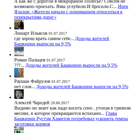
А как же с дорогой в микрорайон Полесье? Совсем не
возможно проехать. Ямы углубили.И бросили.С...
Ирек
Ялалов: «Жители начали с пониманием относиться к
перекрытиям дорог»
Линарт Ильясов
01.07.2017
где хорош врать самим себе...
Доходы жителей
Башкирии выросли на 9,5%
Роман Пальцев
01.07.2017
???...
Доходы жителей Башкирии выросли на 9,5%
Раушан Файрузов
01.07.2017
нет слов...
Доходы жителей Башкирии выросли на 9,5%
Алексей Чародей
20.06.2017
Видимо он знает как надо косить сено , утопая в грязном
месиве, в которое превращаются вспаханн...
Глава
Башкирии Рустэм Хамитов потребовал ускорить темпы
заготовки кормов