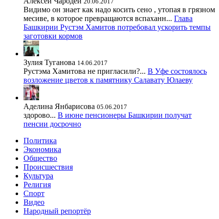
Алексей Чародей
20.06.2017
Видимо он знает как надо косить сено , утопая в грязном
месиве, в которое превращаются вспаханн...
Глава
Башкирии Рустэм Хамитов потребовал ускорить темпы
заготовки кормов
Зулия Туганова
14.06.2017
Рустэма Хамитова не пригласили?...
В Уфе состоялось
возложение цветов к памятнику Салавату Юлаеву
Аделина Янбарисова
05.06.2017
здорово...
В июне пенсионеры Башкирии получат
пенсии досрочно
Политика
Экономика
Общество
Происшествия
Культура
Религия
Спорт
Видео
Народный репортёр