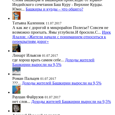
Индийского сочетания Баш Куру - Верхние Курды.
Южн...
Башкиры и курды – что общего?
Татьяна Каленник
11.07.2017
А как же с дорогой в микрорайон Полесье? Совсем не
возможно проехать. Ямы углубили.И бросили.С...
Ирек
Ялалов: «Жители начали с пониманием относиться к
перекрытиям дорог»
Линарт Ильясов
01.07.2017
где хорош врать самим себе...
Доходы жителей
Башкирии выросли на 9,5%
Роман Пальцев
01.07.2017
???...
Доходы жителей Башкирии выросли на 9,5%
Раушан Файрузов
01.07.2017
нет слов...
Доходы жителей Башкирии выросли на 9,5%