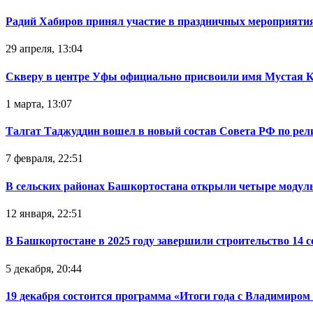
Радий Хабиров принял участие в праздничных мероприятия
29 апреля, 13:04
Скверу в центре Уфы официально присвоили имя Мустая 
1 марта, 13:07
Талгат Таджуддин вошел в новый состав Совета РФ по ре
7 февраля, 22:51
В сельских районах Башкортостана открыли четыре модул
12 января, 22:51
В Башкортостане в 2025 году завершили строительство 14 
5 декабря, 20:44
19 декабря состоится программа «Итоги года с Владимиро