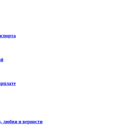
нспорта
ой
арплате
, любви и верности