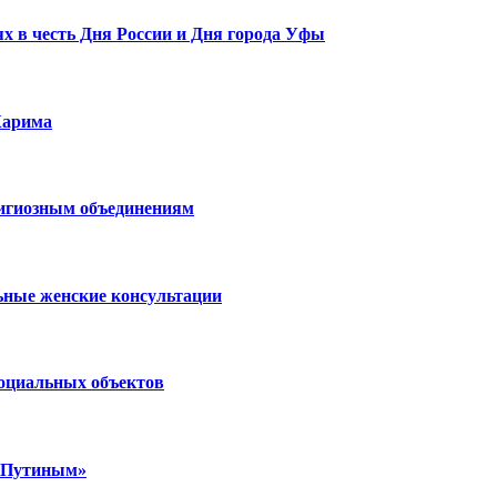
х в честь Дня России и Дня города Уфы
Карима
лигиозным объединениям
ьные женские консультации
социальных объектов
м Путиным»