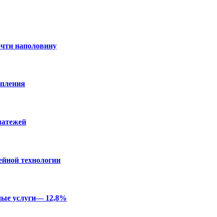
очти наполовину
опления
латежей
ейной технологии
ные услуги— 12,8%