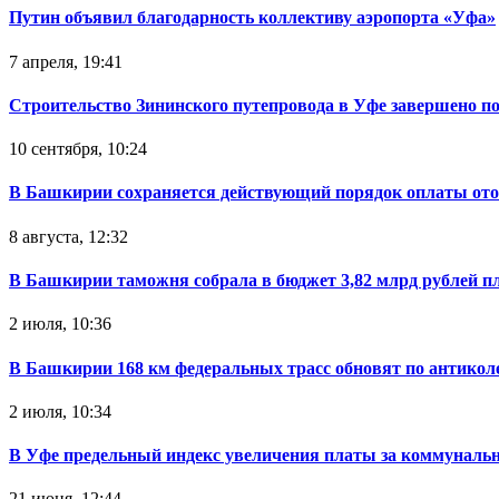
Путин объявил благодарность коллективу аэропорта «Уфа»
7 апреля, 19:41
Строительство Зининского путепровода в Уфе завершено п
10 сентября, 10:24
В Башкирии сохраняется действующий порядок оплаты от
8 августа, 12:32
В Башкирии таможня собрала в бюджет 3,82 млрд рублей п
2 июля, 10:36
В Башкирии 168 км федеральных трасс обновят по антикол
2 июля, 10:34
В Уфе предельный индекс увеличения платы за коммуналь
21 июня, 12:44