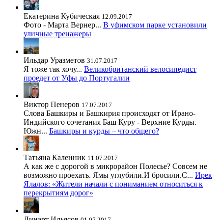
Екатерина Кубическая
12.09.2017
Фото - Марта Вернер...
В уфимском парке установили
уличные тренажеры
Ильдар Уразметов
31.07.2017
Я тоже так хочу...
Великобританский велосипедист
проедет от Уфы до Португалии
Виктор Пенеров
17.07.2017
Слова Башкиры и Башкирия происходят от Ирано-
Индийского сочетания Баш Куру - Верхние Курды.
Южн...
Башкиры и курды – что общего?
Татьяна Каленник
11.07.2017
А как же с дорогой в микрорайон Полесье? Совсем не
возможно проехать. Ямы углубили.И бросили.С...
Ирек
Ялалов: «Жители начали с пониманием относиться к
перекрытиям дорог»
Линарт Ильясов
01.07.2017