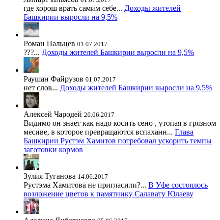
где хорош врать самим себе...
Доходы жителей
Башкирии выросли на 9,5%
Роман Пальцев
01.07.2017
???...
Доходы жителей Башкирии выросли на 9,5%
Раушан Файрузов
01.07.2017
нет слов...
Доходы жителей Башкирии выросли на 9,5%
Алексей Чародей
20.06.2017
Видимо он знает как надо косить сено , утопая в грязном
месиве, в которое превращаются вспаханн...
Глава
Башкирии Рустэм Хамитов потребовал ускорить темпы
заготовки кормов
Зулия Туганова
14.06.2017
Рустэма Хамитова не пригласили?...
В Уфе состоялось
возложение цветов к памятнику Салавату Юлаеву