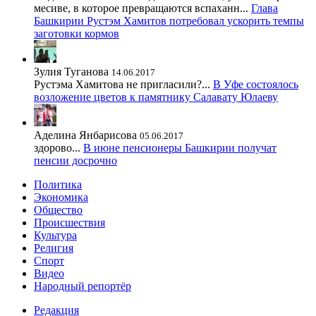
месиве, в которое превращаются вспаханн...
Глава
Башкирии Рустэм Хамитов потребовал ускорить темпы
заготовки кормов
Зулия Туганова
14.06.2017
Рустэма Хамитова не пригласили?...
В Уфе состоялось
возложение цветов к памятнику Салавату Юлаеву
Аделина Янбарисова
05.06.2017
здорово...
В июне пенсионеры Башкирии получат
пенсии досрочно
Политика
Экономика
Общество
Происшествия
Культура
Религия
Спорт
Видео
Народный репортёр
Редакция