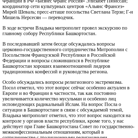
Франции в РФ «Бизнес Франс Россия» Элизабет Пюиссан;
координатор сети культурных центров «Альянс Франсез»
Мирей Шеваль; пресс-атташе посольства Светлана Терзи; Г-н
Мишель Нерсесян — переводчик.
В ходе встречи Владыка митрополит провел экскурсию по
главному собору Республики Башкортостан.
В последовавшей затем беседе обсуждались вопросы
церковно-государственного сотрудничества Митрополии с
Посольством Французской Республики в Российской
Федерации и вопросы сложившихся в Республике
Башкортостан хороших взаимоотношений лидеров
традиционных конфессий и руководства региона.
Особо обсуждались вопросы религиозного экстремизма.
Посол отметил, что этот вопрос сейчас особенно актуален в
Европе и во Франции в частности, так как постоянно
увеличивается количество мусульман и особенно лиц
исповедующих радикальный Ислам. На вопрос Посла о
ситуации в Башкортостане в связи с обсуждаемой темой,
Владыка митрополит отметил, что этот вопрос находится на
контроле у органов власти республики, кроме того, у нас
действует при Главе Башкортостана Совет по государственно-
межконфессиональным отношениям, который в
сотрудничестве с традиционными религиозными