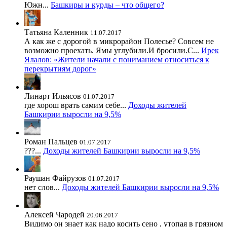
Южн...
Башкиры и курды – что общего?
Татьяна Каленник
11.07.2017
А как же с дорогой в микрорайон Полесье? Совсем не
возможно проехать. Ямы углубили.И бросили.С...
Ирек
Ялалов: «Жители начали с пониманием относиться к
перекрытиям дорог»
Линарт Ильясов
01.07.2017
где хорош врать самим себе...
Доходы жителей
Башкирии выросли на 9,5%
Роман Пальцев
01.07.2017
???...
Доходы жителей Башкирии выросли на 9,5%
Раушан Файрузов
01.07.2017
нет слов...
Доходы жителей Башкирии выросли на 9,5%
Алексей Чародей
20.06.2017
Видимо он знает как надо косить сено , утопая в грязном