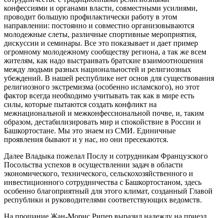
конфессиями и органами власти, совместными усилиями,
проводит большую профилактически работу в этом
направлении: постоянно и совместно организовываются
молодежные слеты, различные спортивные мероприятия,
дискуссии и семинары. Все это показывает и дает пример
огромному молодежному сообществу региона, а так же всем
жителям, как надо выстраивать братские взаимоотношения
между людьми разных национальностей и религиозных
убеждений. В нашей республике нет основ для существования
религиозного экстремизма (особенно исламского), но этот
фактор всегда необходимо учитывать так как в мире есть
силы, которые пытаются создать конфликт на
межнациональной и межконфессиональной почве, и, таким
образом, дестабилизировать мир и спокойствие в России и
Башкортостане. Мы это знаем из СМИ. Единичные
проявления бывают и у нас, но они пресекаются.
Далее Владыка пожелал Послу и сотрудникам Французского
Посольства успехов в осуществлении задач в области
экономического, технического, сельскохозяйственного и
инвестиционного сотрудничества с Башкортостаном, здесь
особенно благоприятный для этого климат, созданный Главой
республики и руководителями соответствующих ведомств.
На прощание Жан-Морис Рипер выразил надежду на приезд