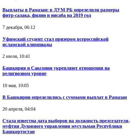
Выплаты в Рамазан: в ДУМ РБ определили размеры
фитр-садака, фидии и нисаба на 2019 год
7 декабря, 06:12
Уфимский студент стал призером всероссийской
исламской олимпиады
2 июля, 10:41
Башкирия и Саксония укрепляют отношения на
религиозном уровне
10 мая, 10:05
В Башкирии определились с суммами выплат в Рамазан
20 апреля, 04:04
Стала известна дата выборов на должность председателя-
муфтия Духовного управления мусульман Республики
Башкортостан