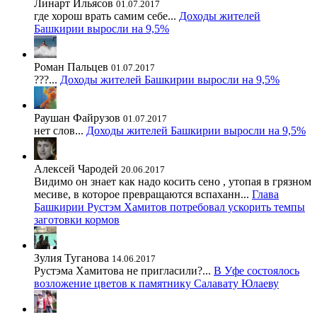
Линарт Ильясов
01.07.2017
где хорош врать самим себе...
Доходы жителей
Башкирии выросли на 9,5%
Роман Пальцев
01.07.2017
???...
Доходы жителей Башкирии выросли на 9,5%
Раушан Файрузов
01.07.2017
нет слов...
Доходы жителей Башкирии выросли на 9,5%
Алексей Чародей
20.06.2017
Видимо он знает как надо косить сено , утопая в грязном
месиве, в которое превращаются вспаханн...
Глава
Башкирии Рустэм Хамитов потребовал ускорить темпы
заготовки кормов
Зулия Туганова
14.06.2017
Рустэма Хамитова не пригласили?...
В Уфе состоялось
возложение цветов к памятнику Салавату Юлаеву