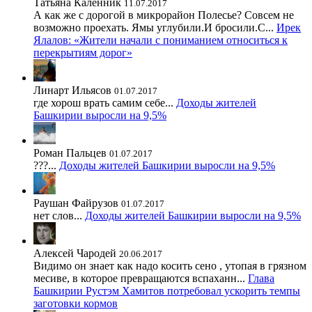
Татьяна Каленник
11.07.2017
А как же с дорогой в микрорайон Полесье? Совсем не
возможно проехать. Ямы углубили.И бросили.С...
Ирек
Ялалов: «Жители начали с пониманием относиться к
перекрытиям дорог»
Линарт Ильясов
01.07.2017
где хорош врать самим себе...
Доходы жителей
Башкирии выросли на 9,5%
Роман Пальцев
01.07.2017
???...
Доходы жителей Башкирии выросли на 9,5%
Раушан Файрузов
01.07.2017
нет слов...
Доходы жителей Башкирии выросли на 9,5%
Алексей Чародей
20.06.2017
Видимо он знает как надо косить сено , утопая в грязном
месиве, в которое превращаются вспаханн...
Глава
Башкирии Рустэм Хамитов потребовал ускорить темпы
заготовки кормов