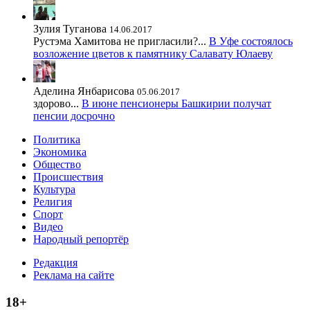
Зулия Туганова
14.06.2017
Рустэма Хамитова не пригласили?...
В Уфе состоялось
возложение цветов к памятнику Салавату Юлаеву
Аделина Янбарисова
05.06.2017
здорово...
В июне пенсионеры Башкирии получат
пенсии досрочно
Политика
Экономика
Общество
Происшествия
Культура
Религия
Спорт
Видео
Народный репортёр
Редакция
Реклама на сайте
18+