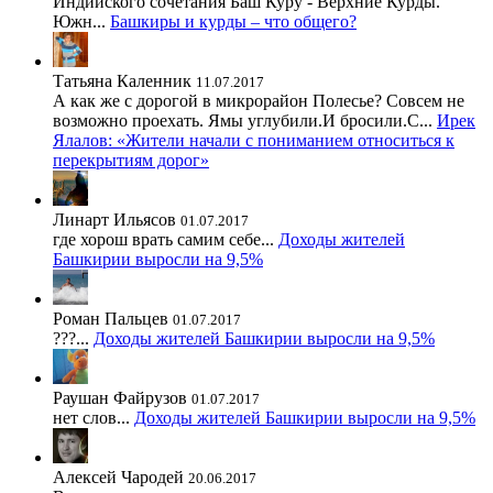
Индийского сочетания Баш Куру - Верхние Курды.
Южн...
Башкиры и курды – что общего?
Татьяна Каленник
11.07.2017
А как же с дорогой в микрорайон Полесье? Совсем не
возможно проехать. Ямы углубили.И бросили.С...
Ирек
Ялалов: «Жители начали с пониманием относиться к
перекрытиям дорог»
Линарт Ильясов
01.07.2017
где хорош врать самим себе...
Доходы жителей
Башкирии выросли на 9,5%
Роман Пальцев
01.07.2017
???...
Доходы жителей Башкирии выросли на 9,5%
Раушан Файрузов
01.07.2017
нет слов...
Доходы жителей Башкирии выросли на 9,5%
Алексей Чародей
20.06.2017