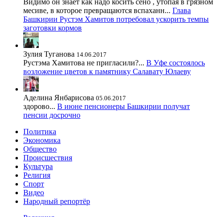
Видимо он знает как надо косить сено , утопая в грязном
месиве, в которое превращаются вспаханн...
Глава
Башкирии Рустэм Хамитов потребовал ускорить темпы
заготовки кормов
Зулия Туганова
14.06.2017
Рустэма Хамитова не пригласили?...
В Уфе состоялось
возложение цветов к памятнику Салавату Юлаеву
Аделина Янбарисова
05.06.2017
здорово...
В июне пенсионеры Башкирии получат
пенсии досрочно
Политика
Экономика
Общество
Происшествия
Культура
Религия
Спорт
Видео
Народный репортёр