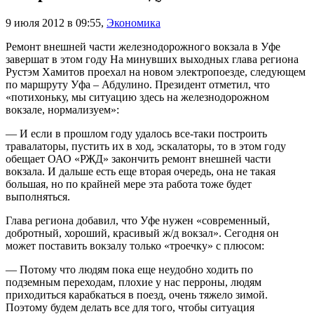
9 июля 2012 в 09:55
,
Экономика
Ремонт внешней части железнодорожного вокзала в Уфе
завершат в этом году На минувших выходных глава региона
Рустэм Хамитов проехал на новом электропоезде, следующем
по маршруту Уфа – Абдулино. Президент отметил, что
«потихоньку, мы ситуацию здесь на железнодорожном
вокзале, нормализуем»:
— И если в прошлом году удалось все-таки построить
травалаторы, пустить их в ход, эскалаторы, то в этом году
обещает ОАО «РЖД» закончить ремонт внешней части
вокзала. И дальше есть еще вторая очередь, она не такая
большая, но по крайней мере эта работа тоже будет
выполняться.
Глава региона добавил, что Уфе нужен «современный,
добротный, хороший, красивый ж/д вокзал». Сегодня он
может поставить вокзалу только «троечку» с плюсом:
— Потому что людям пока еще неудобно ходить по
подземным переходам, плохие у нас перроны, людям
приходиться карабкаться в поезд, очень тяжело зимой.
Поэтому будем делать все для того, чтобы ситуация