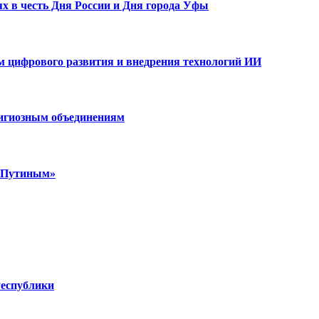
х в честь Дня России и Дня города Уфы
ам цифрового развития и внедрения технологий ИИ
лигиозным объединениям
м Путиным»
Республики