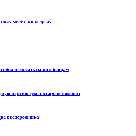
тных мест в колледжах
 чтобы помогать нашим бойцам
едную партию гуманитарной помощи
два внедорожника