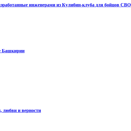
азработанные инженерами из Кулибин-клуба для бойцов СВО
е Башкирии
, любви и верности