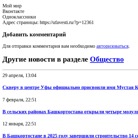
Мой мир
Вконтакте
Одноклассники
Адрес страницы: https://ufavesti.ru/?p=12361
Добавить комментарий
Для отправки комментария вам необходимо
авторизоваться
.
Другие новости в разделе
Общество
29 апреля, 13:04
Скверу в центре Уфы официально присвоили имя Мустая 
7 февраля, 22:51
В сельских районах Башкортостана открыли четыре модул
12 января, 22:51
В Башкортостане в 2025 году завершили строительство 14 