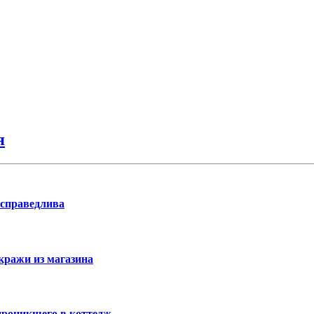
я
 справедлива
кражи из магазина
проникшего в коттедж