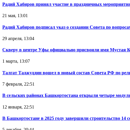
Радий Хабиров принял участие в праздничных мероприятия
21 мая, 13:01
Радий Хабиров подписал указ о создании Совета по вопрос
29 апреля, 13:04
Скверу в центре Уфы официально присвоили имя Мустая 
1 марта, 13:07
Талгат Таджуддин вошел в новый состав Совета РФ по ре
7 февраля, 22:51
В сельских районах Башкортостана открыли четыре модул
12 января, 22:51
В Башкортостане в 2025 году завершили строительство 14 
5 декабря, 20:44