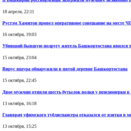
18 апреля, 22:11
Рустэм Хамитов провел оперативное совещание на месте Ч
16 октября, 19:03
Убивший бывшую подругу житель Башкортостана явился в
15 октября, 23:04
Вирус ящура обнаружили в пятой деревне Башкортостана
15 октября, 22:45
Двое мужчин отняли шесть бутылок водки у пенсионерки в
13 октября, 16:18
Главврач уфимского тубдиспансера отказался от взятки в 
13 октября, 15:25