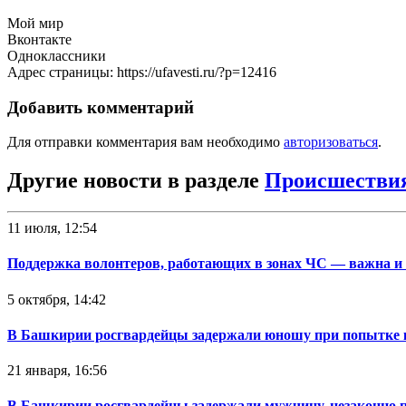
Мой мир
Вконтакте
Одноклассники
Адрес страницы: https://ufavesti.ru/?p=12416
Добавить комментарий
Для отправки комментария вам необходимо
авторизоваться
.
Другие новости в разделе
Происшестви
11 июля, 12:54
Поддержка волонтеров, работающих в зонах ЧС — важна и
5 октября, 14:42
В Башкирии росгвардейцы задержали юношу при попытке 
21 января, 16:56
В Башкирии росгвардейцы задержали мужчину, незаконно 