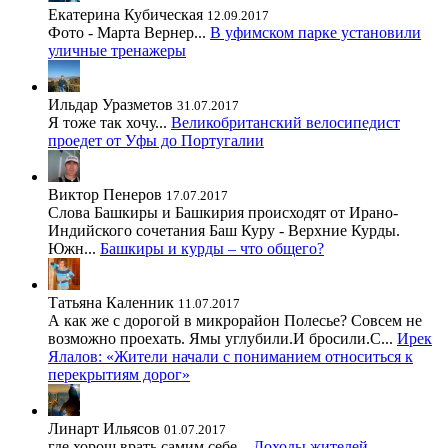
Екатерина Кубическая
12.09.2017
Фото - Марта Вернер...
В уфимском парке установили
уличные тренажеры
Ильдар Уразметов
31.07.2017
Я тоже так хочу...
Великобританский велосипедист
проедет от Уфы до Португалии
Виктор Пенеров
17.07.2017
Слова Башкиры и Башкирия происходят от Ирано-
Индийского сочетания Баш Куру - Верхние Курды.
Южн...
Башкиры и курды – что общего?
Татьяна Каленник
11.07.2017
А как же с дорогой в микрорайон Полесье? Совсем не
возможно проехать. Ямы углубили.И бросили.С...
Ирек
Ялалов: «Жители начали с пониманием относиться к
перекрытиям дорог»
Линарт Ильясов
01.07.2017
где хорош врать самим себе...
Доходы жителей