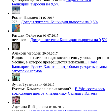
Башкирии выросли на 9,5%
Роман Пальцев
01.07.2017
???...
Доходы жителей Башкирии выросли на 9,5%
Раушан Файрузов
01.07.2017
нет слов...
Доходы жителей Башкирии выросли на 9,5%
Алексей Чародей
20.06.2017
Видимо он знает как надо косить сено , утопая в грязном
месиве, в которое превращаются вспаханн...
Глава
Башкирии Рустэм Хамитов потребовал ускорить темпы
заготовки кормов
Зулия Туганова
14.06.2017
Рустэма Хамитова не пригласили?...
В Уфе состоялось
возложение цветов к памятнику Салавату Юлаеву
Аделина Янбарисова
05.06.2017