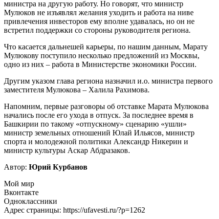
министра на другую работу. Но говорят, что министр
Мулюков не изъявлял желания уходить и работа на ниве
привлечения инвесторов ему вполне удавалась, но он не
встретил поддержки со стороны руководителя региона.
Что касается дальнешей карьеры, по нашим данным, Марату
Мулюкову поступило несколько предложений из Москвы,
одно из них – работа в Министерстве экономики России.
Другим указом глава региона назначил и.о. министра первого
заместителя Мулюкова – Халила Рахимова.
Напомним, первые разговоры об отставке Марата Мулюкова
начались после его ухода в отпуск. За последнее время в
Башкирии по такому «отпускному» сценарию «ушли»
министр земельных отношений Юлай Ильясов, министр
спорта и молодежной политики Александр Никерин и
министр культуры Аскар Абдразаков.
Автор:
Юрий Курбанов
Мой мир
Вконтакте
Одноклассники
Адрес страницы: https://ufavesti.ru/?p=1262