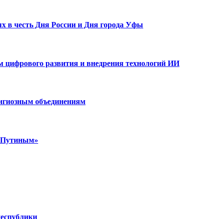
х в честь Дня России и Дня города Уфы
ам цифрового развития и внедрения технологий ИИ
лигиозным объединениям
м Путиным»
Республики