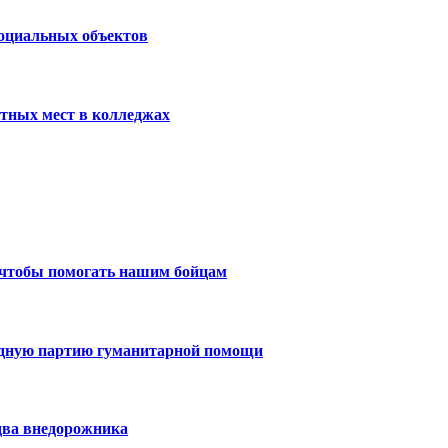
социальных объектов
тных мест в колледжах
 чтобы помогать нашим бойцам
едную партию гуманитарной помощи
два внедорожника