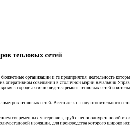
ров тепловых сетей
 бюджетные организации и те предприятия, деятельность которы
ил на оперативном совещании в столичной мэрии начальник Упра
ремя в городе активно ведется ремонт тепловых сетей и котель
метров тепловых сетей. Всего же к началу отопительного сезон
ением современных материалов, труб с пенополиуретановой из
полиуретановой изоляции, для производства которого широко и