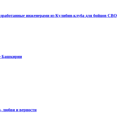
азработанные инженерами из Кулибин-клуба для бойцов СВО
е Башкирии
, любви и верности