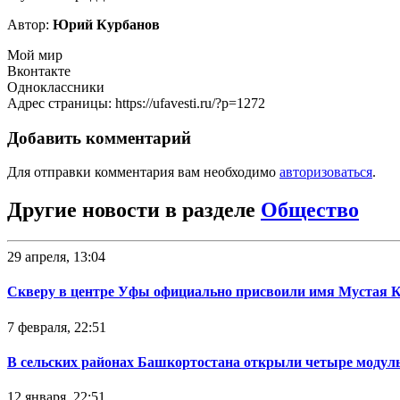
Автор:
Юрий Курбанов
Мой мир
Вконтакте
Одноклассники
Адрес страницы: https://ufavesti.ru/?p=1272
Добавить комментарий
Для отправки комментария вам необходимо
авторизоваться
.
Другие новости в разделе
Общество
29 апреля, 13:04
Скверу в центре Уфы официально присвоили имя Мустая 
7 февраля, 22:51
В сельских районах Башкортостана открыли четыре модул
12 января, 22:51