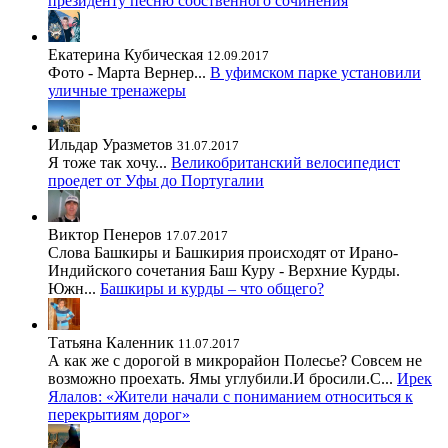
президенту песню собственного сочинения
Екатерина Кубическая
12.09.2017
Фото - Марта Вернер...
В уфимском парке установили
уличные тренажеры
Ильдар Уразметов
31.07.2017
Я тоже так хочу...
Великобританский велосипедист
проедет от Уфы до Португалии
Виктор Пенеров
17.07.2017
Слова Башкиры и Башкирия происходят от Ирано-
Индийского сочетания Баш Куру - Верхние Курды.
Южн...
Башкиры и курды – что общего?
Татьяна Каленник
11.07.2017
А как же с дорогой в микрорайон Полесье? Совсем не
возможно проехать. Ямы углубили.И бросили.С...
Ирек
Ялалов: «Жители начали с пониманием относиться к
перекрытиям дорог»