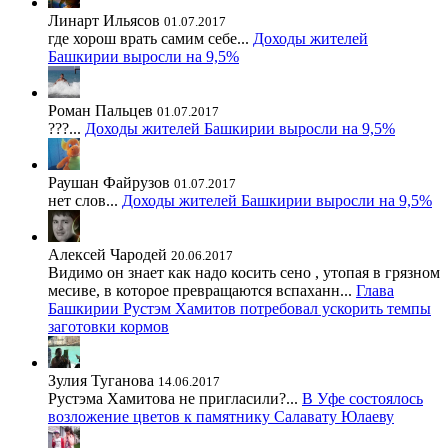
Линарт Ильясов
01.07.2017
где хорош врать самим себе...
Доходы жителей
Башкирии выросли на 9,5%
Роман Пальцев
01.07.2017
???...
Доходы жителей Башкирии выросли на 9,5%
Раушан Файрузов
01.07.2017
нет слов...
Доходы жителей Башкирии выросли на 9,5%
Алексей Чародей
20.06.2017
Видимо он знает как надо косить сено , утопая в грязном
месиве, в которое превращаются вспаханн...
Глава
Башкирии Рустэм Хамитов потребовал ускорить темпы
заготовки кормов
Зулия Туганова
14.06.2017
Рустэма Хамитова не пригласили?...
В Уфе состоялось
возложение цветов к памятнику Салавату Юлаеву