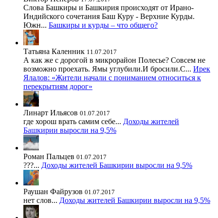
Слова Башкиры и Башкирия происходят от Ирано-
Индийского сочетания Баш Куру - Верхние Курды.
Южн...
Башкиры и курды – что общего?
Татьяна Каленник
11.07.2017
А как же с дорогой в микрорайон Полесье? Совсем не
возможно проехать. Ямы углубили.И бросили.С...
Ирек
Ялалов: «Жители начали с пониманием относиться к
перекрытиям дорог»
Линарт Ильясов
01.07.2017
где хорош врать самим себе...
Доходы жителей
Башкирии выросли на 9,5%
Роман Пальцев
01.07.2017
???...
Доходы жителей Башкирии выросли на 9,5%
Раушан Файрузов
01.07.2017
нет слов...
Доходы жителей Башкирии выросли на 9,5%