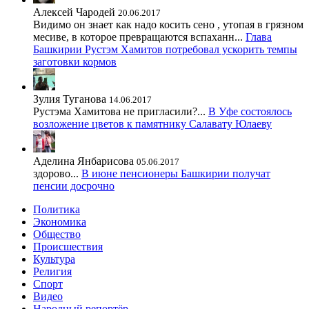
Алексей Чародей
20.06.2017
Видимо он знает как надо косить сено , утопая в грязном
месиве, в которое превращаются вспаханн...
Глава
Башкирии Рустэм Хамитов потребовал ускорить темпы
заготовки кормов
Зулия Туганова
14.06.2017
Рустэма Хамитова не пригласили?...
В Уфе состоялось
возложение цветов к памятнику Салавату Юлаеву
Аделина Янбарисова
05.06.2017
здорово...
В июне пенсионеры Башкирии получат
пенсии досрочно
Политика
Экономика
Общество
Происшествия
Культура
Религия
Спорт
Видео
Народный репортёр