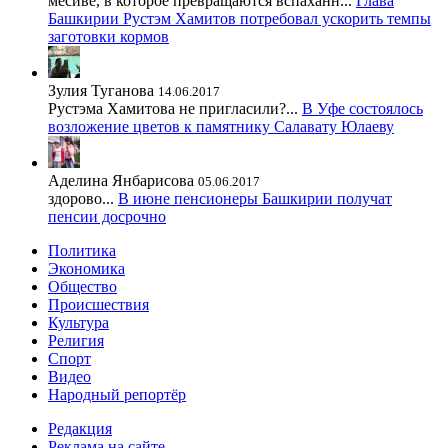
месиве, в которое превращаются вспаханн...
Глава
Башкирии Рустэм Хамитов потребовал ускорить темпы
заготовки кормов
Зулия Туганова
14.06.2017
Рустэма Хамитова не пригласили?...
В Уфе состоялось
возложение цветов к памятнику Салавату Юлаеву
Аделина Янбарисова
05.06.2017
здорово...
В июне пенсионеры Башкирии получат
пенсии досрочно
Политика
Экономика
Общество
Происшествия
Культура
Религия
Спорт
Видео
Народный репортёр
Редакция
Реклама на сайте