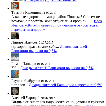
Татьяна Каленник
11.07.2017
А как же с дорогой в микрорайон Полесье? Совсем не
возможно проехать. Ямы углубили.И бросили.С...
Ирек
Ялалов: «Жители начали с пониманием относиться к
перекрытиям дорог»
Линарт Ильясов
01.07.2017
где хорош врать самим себе...
Доходы жителей
Башкирии выросли на 9,5%
Роман Пальцев
01.07.2017
???...
Доходы жителей Башкирии выросли на 9,5%
Раушан Файрузов
01.07.2017
нет слов...
Доходы жителей Башкирии выросли на 9,5%
Алексей Чародей
20.06.2017
Видимо он знает как надо косить сено , утопая в грязном