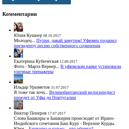
Комментарии
Юлия Кушнер
08.10.2017
Молодец...
Путин, давай замутим! Уфимец подарил
президенту песню собственного сочинения
Екатерина Кубическая
12.09.2017
Фото - Марта Вернер...
В уфимском парке установили
уличные тренажеры
Ильдар Уразметов
31.07.2017
Я тоже так хочу...
Великобританский велосипедист
проедет от Уфы до Португалии
Виктор Пенеров
17.07.2017
Слова Башкиры и Башкирия происходят от Ирано-
Индийского сочетания Баш Куру - Верхние Курды.
Южн...
Башкиры и курды – что общего?