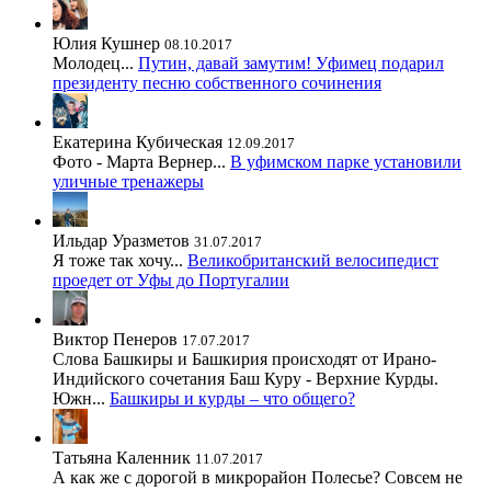
Юлия Кушнер
08.10.2017
Молодец...
Путин, давай замутим! Уфимец подарил
президенту песню собственного сочинения
Екатерина Кубическая
12.09.2017
Фото - Марта Вернер...
В уфимском парке установили
уличные тренажеры
Ильдар Уразметов
31.07.2017
Я тоже так хочу...
Великобританский велосипедист
проедет от Уфы до Португалии
Виктор Пенеров
17.07.2017
Слова Башкиры и Башкирия происходят от Ирано-
Индийского сочетания Баш Куру - Верхние Курды.
Южн...
Башкиры и курды – что общего?
Татьяна Каленник
11.07.2017
А как же с дорогой в микрорайон Полесье? Совсем не