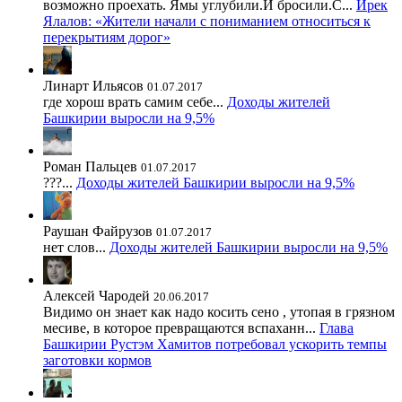
возможно проехать. Ямы углубили.И бросили.С...
Ирек
Ялалов: «Жители начали с пониманием относиться к
перекрытиям дорог»
Линарт Ильясов
01.07.2017
где хорош врать самим себе...
Доходы жителей
Башкирии выросли на 9,5%
Роман Пальцев
01.07.2017
???...
Доходы жителей Башкирии выросли на 9,5%
Раушан Файрузов
01.07.2017
нет слов...
Доходы жителей Башкирии выросли на 9,5%
Алексей Чародей
20.06.2017
Видимо он знает как надо косить сено , утопая в грязном
месиве, в которое превращаются вспаханн...
Глава
Башкирии Рустэм Хамитов потребовал ускорить темпы
заготовки кормов