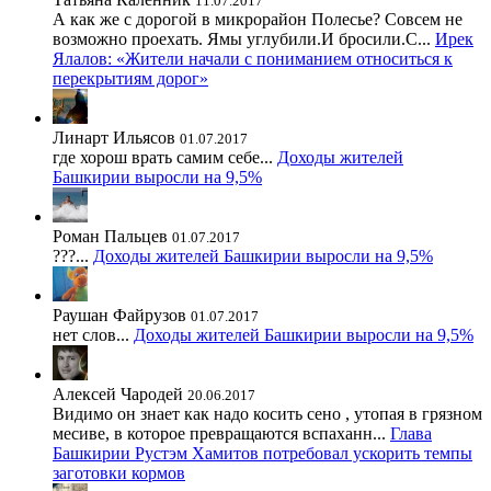
11.07.2017
А как же с дорогой в микрорайон Полесье? Совсем не
возможно проехать. Ямы углубили.И бросили.С...
Ирек
Ялалов: «Жители начали с пониманием относиться к
перекрытиям дорог»
Линарт Ильясов
01.07.2017
где хорош врать самим себе...
Доходы жителей
Башкирии выросли на 9,5%
Роман Пальцев
01.07.2017
???...
Доходы жителей Башкирии выросли на 9,5%
Раушан Файрузов
01.07.2017
нет слов...
Доходы жителей Башкирии выросли на 9,5%
Алексей Чародей
20.06.2017
Видимо он знает как надо косить сено , утопая в грязном
месиве, в которое превращаются вспаханн...
Глава
Башкирии Рустэм Хамитов потребовал ускорить темпы
заготовки кормов