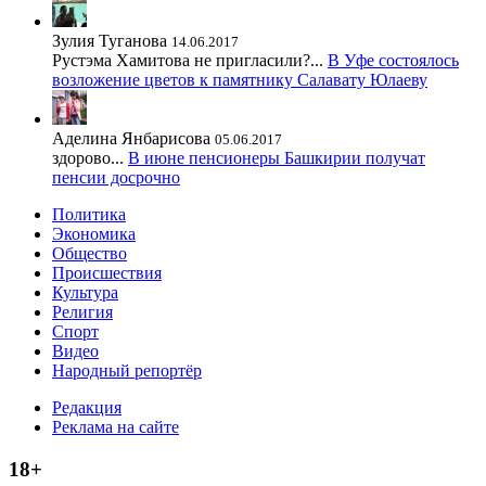
Зулия Туганова
14.06.2017
Рустэма Хамитова не пригласили?...
В Уфе состоялось
возложение цветов к памятнику Салавату Юлаеву
Аделина Янбарисова
05.06.2017
здорово...
В июне пенсионеры Башкирии получат
пенсии досрочно
Политика
Экономика
Общество
Происшествия
Культура
Религия
Спорт
Видео
Народный репортёр
Редакция
Реклама на сайте
18+