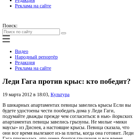
Редакция
Реклама на сайте
Поиск:
Видео
Народный репортёр
Редакция
Реклама на сайте
Леди Гага против крыс: кто победит?
19 марта 2012 в 18:03
,
Культура
В шикарных апартаментах певицы завелись крысы Если вы
будете удостоены чести пообедать дома у Леди Гаги,
подумайте дважды прежде чем согласиться: в нью- йоркских
апартаментах певицы завелись грызуны. Не милые «мики
маусы» из Диснея, а настоящие крысы. Певица сказала, что
они все время вылезают из-за плиты, когда она готовит. Леди
Гага призналась, что очень боится грызунов и все время