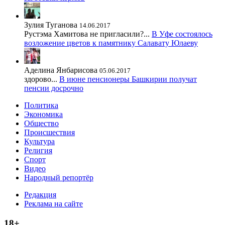
Зулия Туганова
14.06.2017
Рустэма Хамитова не пригласили?...
В Уфе состоялось
возложение цветов к памятнику Салавату Юлаеву
Аделина Янбарисова
05.06.2017
здорово...
В июне пенсионеры Башкирии получат
пенсии досрочно
Политика
Экономика
Общество
Происшествия
Культура
Религия
Спорт
Видео
Народный репортёр
Редакция
Реклама на сайте
18+