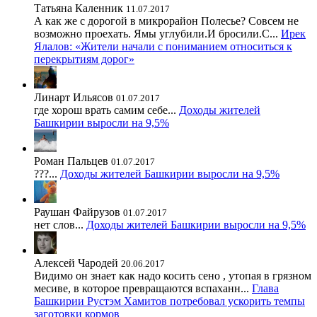
Татьяна Каленник
11.07.2017
А как же с дорогой в микрорайон Полесье? Совсем не
возможно проехать. Ямы углубили.И бросили.С...
Ирек
Ялалов: «Жители начали с пониманием относиться к
перекрытиям дорог»
Линарт Ильясов
01.07.2017
где хорош врать самим себе...
Доходы жителей
Башкирии выросли на 9,5%
Роман Пальцев
01.07.2017
???...
Доходы жителей Башкирии выросли на 9,5%
Раушан Файрузов
01.07.2017
нет слов...
Доходы жителей Башкирии выросли на 9,5%
Алексей Чародей
20.06.2017
Видимо он знает как надо косить сено , утопая в грязном
месиве, в которое превращаются вспаханн...
Глава
Башкирии Рустэм Хамитов потребовал ускорить темпы
заготовки кормов