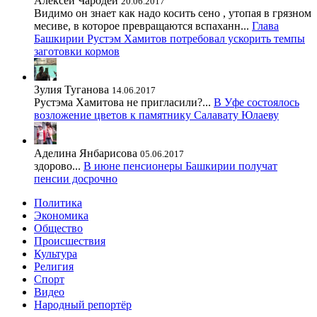
Алексей Чародей
20.06.2017
Видимо он знает как надо косить сено , утопая в грязном
месиве, в которое превращаются вспаханн...
Глава
Башкирии Рустэм Хамитов потребовал ускорить темпы
заготовки кормов
Зулия Туганова
14.06.2017
Рустэма Хамитова не пригласили?...
В Уфе состоялось
возложение цветов к памятнику Салавату Юлаеву
Аделина Янбарисова
05.06.2017
здорово...
В июне пенсионеры Башкирии получат
пенсии досрочно
Политика
Экономика
Общество
Происшествия
Культура
Религия
Спорт
Видео
Народный репортёр