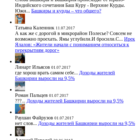
Индийского сочетания Баш Куру - Верхние Курды.
Южн...
Башкиры и курды – что общего?
Татьяна Каленник
11.07.2017
А как же с дорогой в микрорайон Полесье? Совсем не
возможно проехать. Ямы углубили.И бросили.С...
Ирек
Ялалов: «Жители начали с пониманием относиться к
перекрытиям дорог»
Линарт Ильясов
01.07.2017
где хорош врать самим себе...
Доходы жителей
Башкирии выросли на 9,5%
Роман Пальцев
01.07.2017
???...
Доходы жителей Башкирии выросли на 9,5%
Раушан Файрузов
01.07.2017
нет слов...
Доходы жителей Башкирии выросли на 9,5%