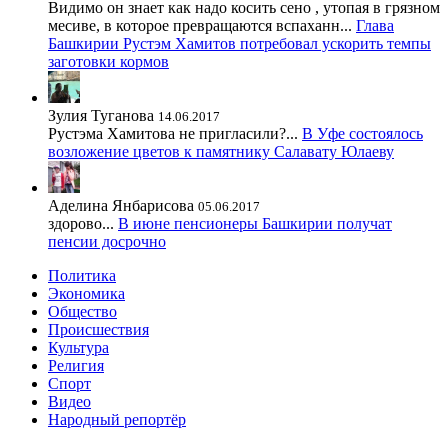
Видимо он знает как надо косить сено , утопая в грязном
месиве, в которое превращаются вспаханн...
Глава
Башкирии Рустэм Хамитов потребовал ускорить темпы
заготовки кормов
Зулия Туганова
14.06.2017
Рустэма Хамитова не пригласили?...
В Уфе состоялось
возложение цветов к памятнику Салавату Юлаеву
Аделина Янбарисова
05.06.2017
здорово...
В июне пенсионеры Башкирии получат
пенсии досрочно
Политика
Экономика
Общество
Происшествия
Культура
Религия
Спорт
Видео
Народный репортёр