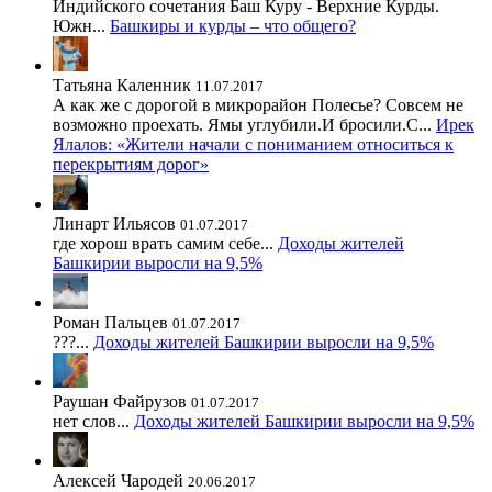
Индийского сочетания Баш Куру - Верхние Курды.
Южн...
Башкиры и курды – что общего?
Татьяна Каленник
11.07.2017
А как же с дорогой в микрорайон Полесье? Совсем не
возможно проехать. Ямы углубили.И бросили.С...
Ирек
Ялалов: «Жители начали с пониманием относиться к
перекрытиям дорог»
Линарт Ильясов
01.07.2017
где хорош врать самим себе...
Доходы жителей
Башкирии выросли на 9,5%
Роман Пальцев
01.07.2017
???...
Доходы жителей Башкирии выросли на 9,5%
Раушан Файрузов
01.07.2017
нет слов...
Доходы жителей Башкирии выросли на 9,5%
Алексей Чародей
20.06.2017