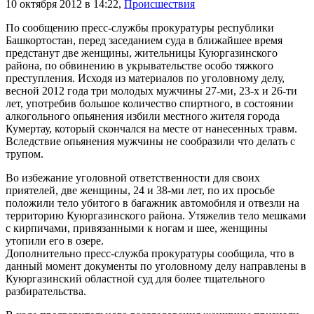
10 октября 2012 в 14:22
,
Происшествия
По сообщению пресс-службы прокуратуры республики
Башкортостан, перед заседанием суда в ближайшее время
предстанут две женщины, жительницы Куюргазинского
района, по обвинению в укрывательстве особо тяжкого
преступления. Исходя из материалов по уголовному делу,
весной 2012 года три молодых мужчины 27-ми, 23-х и 26-ти
лет, употребив большое количество спиртного, в состоянии
алкогольного опьянения избили местного жителя города
Кумертау, который скончался на месте от нанесенных травм.
Вследствие опьянения мужчины не сообразили что делать с
трупом.
Во избежание уголовной ответственности для своих
приятелей, две женщины, 24 и 38-ми лет, по их просьбе
положили тело убитого в багажник автомобиля и отвезли на
территорию Куюргазинского района. Утяжелив тело мешками
с кирпичами, привязанными к ногам и шее, женщины
утопили его в озере.
Дополнительно пресс-служба прокуратуры сообщила, что в
данный момент документы по уголовному делу направлены в
Куюргазинский областной суд для более тщательного
разбирательства.