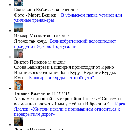
Екатерина Кубическая
12.09.2017
Фото - Марта Вернер...
В уфимском парке установили
уличные тренажеры
Ильдар Уразметов
31.07.2017
Я тоже так хочу...
Великобританский велосипедист
проедет от Уфы до Португалии
Виктор Пенеров
17.07.2017
Слова Башкиры и Башкирия происходят от Ирано-
Индийского сочетания Баш Куру - Верхние Курды.
Южн...
Башкиры и курды – что общего?
Татьяна Каленник
11.07.2017
А как же с дорогой в микрорайон Полесье? Совсем не
возможно проехать. Ямы углубили.И бросили.С...
Ирек
Ялалов: «Жители начали с пониманием относиться к
перекрытиям дорог»
Линарт Ильясов