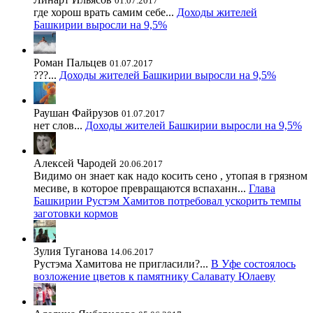
01.07.2017
где хорош врать самим себе...
Доходы жителей
Башкирии выросли на 9,5%
Роман Пальцев
01.07.2017
???...
Доходы жителей Башкирии выросли на 9,5%
Раушан Файрузов
01.07.2017
нет слов...
Доходы жителей Башкирии выросли на 9,5%
Алексей Чародей
20.06.2017
Видимо он знает как надо косить сено , утопая в грязном
месиве, в которое превращаются вспаханн...
Глава
Башкирии Рустэм Хамитов потребовал ускорить темпы
заготовки кормов
Зулия Туганова
14.06.2017
Рустэма Хамитова не пригласили?...
В Уфе состоялось
возложение цветов к памятнику Салавату Юлаеву