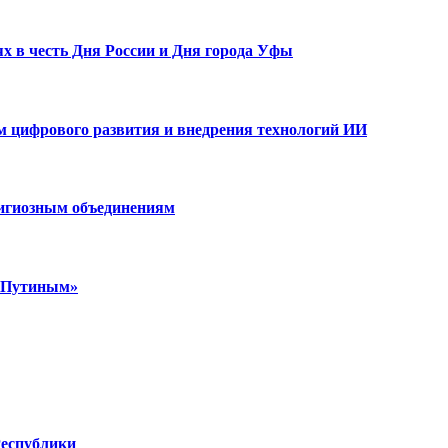
х в честь Дня России и Дня города Уфы
ам цифрового развития и внедрения технологий ИИ
лигиозным объединениям
м Путиным»
Республики