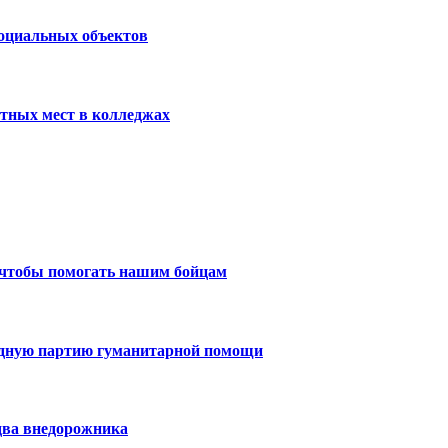
социальных объектов
тных мест в колледжах
 чтобы помогать нашим бойцам
едную партию гуманитарной помощи
два внедорожника