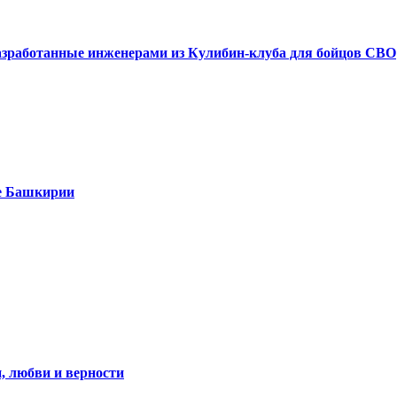
азработанные инженерами из Кулибин-клуба для бойцов СВО
е Башкирии
, любви и верности