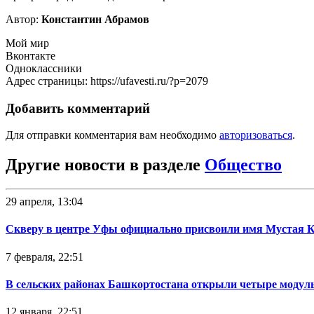
Автор:
Константин Абрамов
Мой мир
Вконтакте
Одноклассники
Адрес страницы: https://ufavesti.ru/?p=2079
Добавить комментарий
Для отправки комментария вам необходимо
авторизоваться
.
Другие новости в разделе
Общество
29 апреля, 13:04
Скверу в центре Уфы официально присвоили имя Мустая 
7 февраля, 22:51
В сельских районах Башкортостана открыли четыре модул
12 января, 22:51