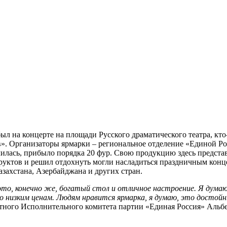
л на концерте на площади Русского драматического театра, кто-
». Организаторы ярмарки – региональное отделение «Единой Рос
чилась, прибыло порядка 20 фур. Свою продукцию здесь представ
фруктов и решил отдохнуть могли насладиться праздничным конце
азахстана, Азербайджана и других стран.
то, конечно же, богатый стол и отличное настроение. Я думаю,
о низким ценам. Людям нравится ярмарка, я думаю, это достой
ного Исполнительного комитета партии «Единая Россия» Альб