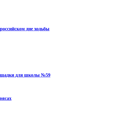
российском дне ходьбы
лощадки для школы №59
ясах‍