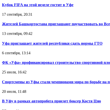
Кубок FIFA на этой неделе гостит в Уфе
17 сентября, 20:31
Жителей Башкортостана приглашают поучаствовать во Все
13 сентября, 09:42
Уфа приглашает жителей республики сдать нормы ГТО
6 сентября, 13:14
ФК «Уфа» профинансировал строительство спортивной п
25 июля, 16:42
Спортсмены из Уфы стали чемпионами мира по борьбе на по
20 июля, 11:48
В Уфу в рамках автопробега приедет боксер Костя Цзю‍