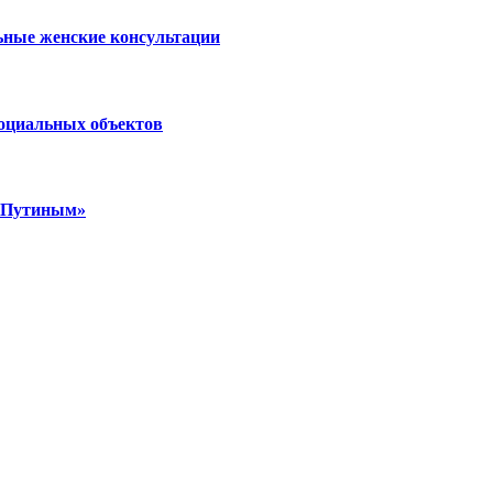
ьные женские консультации
социальных объектов
м Путиным»