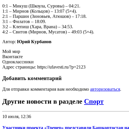
0:1 – Микуш (Шкоула, Суровы) – 04:21.
1:1 – Мирнов (Кольцов) – 13:07 (5×4).
2:1 – Паршин (Зиновьев, Атюшов) – 17:18.
3:1 – Филатов – 18:09.
3:2 – Клепиш (Хара, Врана) – 34:53.
4:2 – Свитов (Мирнов, Мусатов) – 49:03 (5×4).
Автор:
Юрий Курбанов
Мой мир
Вконтакте
Одноклассники
Адрес страницы: https://ufavesti.ru/?p=2123
Добавить комментарий
Для отправки комментария вам необходимо
авторизоваться
.
Другие новости в разделе
Спорт
10 июля, 12:36
Участники проекта «Тренер» представили Башкортостан на