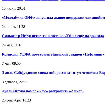
15 июня, 20:51
«Молодёжка ОНФ» запустила акцию поддержки олимпийце
24 июля, 11:58
Сильвестр Игбун остается в составе «Уфы» еще на два года
29 мая, 11:18
Комиссия УЕФА проверила уфимский стадион «Нефтяник»
7 мая, 09:50
Эмиль Сайфутдинов снова поборется за титул чемпиона Ев
3 декабря, 22:56
Дубль Игбуна помог «Уфе» разгромить «Амкар»
25 сентября, 18:23