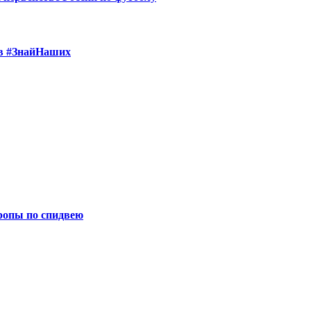
в #ЗнайНаших
ропы по спидвею