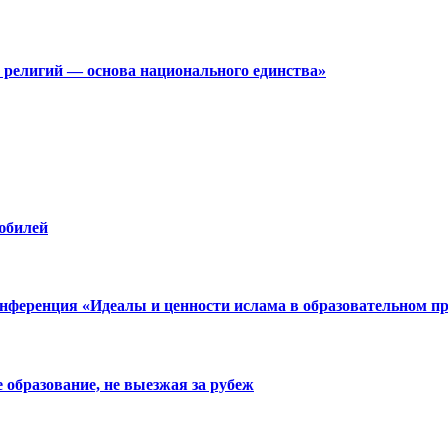
 религий — основа национального единства»
юбилей
нференция «Идеалы и ценности ислама в образовательном пр
образование, не выезжая за рубеж