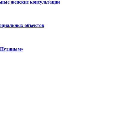
ьные женские консультации
социальных объектов
м Путиным»