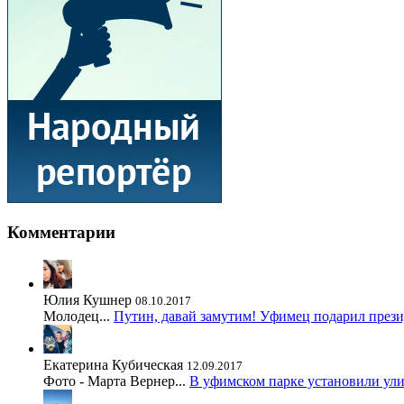
Комментарии
Юлия Кушнер
08.10.2017
Молодец...
Путин, давай замутим! Уфимец подарил през
Екатерина Кубическая
12.09.2017
Фото - Марта Вернер...
В уфимском парке установили ул