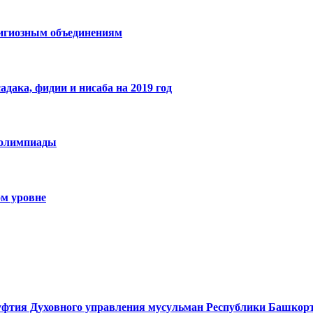
лигиозным объединениям
ака, фидии и нисаба на 2019 год
 олимпиады
м уровне
муфтия Духовного управления мусульман Республики Башкор