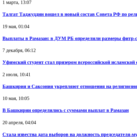
1 марта, 13:07
Талгат Таджуддин вошел в новый состав Совета РФ по ре
19 мая, 01:04
Выплаты в Рамазан: в ДУМ РБ определили размеры фитр-сад
7 декабря, 06:12
Уфимский студент стал призером всероссийской исламской
2 июля, 10:41
Башкирия и Саксония укрепляют отношения на религиозно
10 мая, 10:05
В Башкирии определились с суммами выплат в Рамазан
20 апреля, 04:04
Стала известна дата выборов на должность председателя-