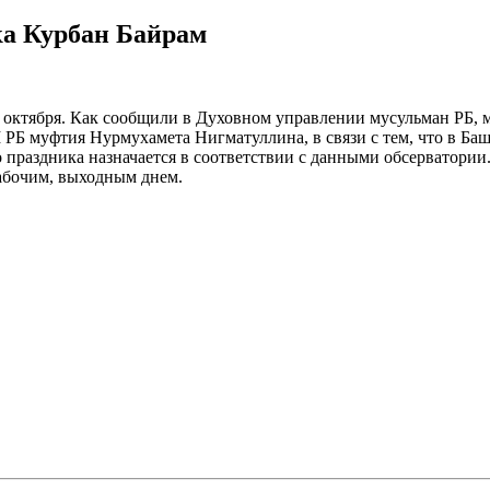
ка Курбан Байрам
5 октября. Как сообщили в Духовном управлении мусульман РБ,
РБ муфтия Нурмухамета Нигматуллина, в связи с тем, что в Баш
раздника назначается в соответствии с данными обсерватории. 
рабочим, выходным днем.