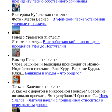
президенту песню собственного сочинения
Екатерина Кубическая
12.09.2017
Фото - Марта Вернер...
В уфимском парке установили
уличные тренажеры
Ильдар Уразметов
31.07.2017
Я тоже так хочу...
Великобританский велосипедист
проедет от Уфы до Португалии
Виктор Пенеров
17.07.2017
Слова Башкиры и Башкирия происходят от Ирано-
Индийского сочетания Баш Куру - Верхние Курды.
Южн...
Башкиры и курды – что общего?
Татьяна Каленник
11.07.2017
А как же с дорогой в микрорайон Полесье? Совсем не
возможно проехать. Ямы углубили.И бросили.С...
Ирек
Ялалов: «Жители начали с пониманием относиться к
перекрытиям дорог»