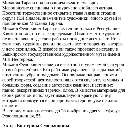
Михаила Тарана под названием «Фантасмагория».
Мероприятие специально приурочено к юбилею автора.
Посетили торжественное открытие глава Администрации
округа И.И.Ялалов, знаменитые художники, много друзей и
поклонников Михаила Тарана.
Михаил Федорович Таран известен не только в Республике
Башкортостан, но и за ее пределами. Отметим, что художник
не выставлял нигде свои работы последние десять лет. Но в
этом году художник решил показать все те творения, которые
у него скопились. В декабре он также проведет выставку в
Башкирском государственном художественном музее имени
М.В.Нестерова.
Михаил Федорович является известной и уважаемой фигурой
во всей республике. Его работами украшены фасады зданий,
внутренние убранства домов. Основными направлениями
своей творческой деятельности являются скульптура малых и
больших форм, создание авторских каминов, настенных
панно, декоративных тарелок, блюд. В качестве материала для
своих работ он использует шамотную и красную глину,
которая используется в гончарном мастерстве уже не одно
столетие.
Выставку можно посетить до 28 ноября по адресу г. Уфа, ул.
Революционная, 55.
Автор:
Екатерина Смольянкина