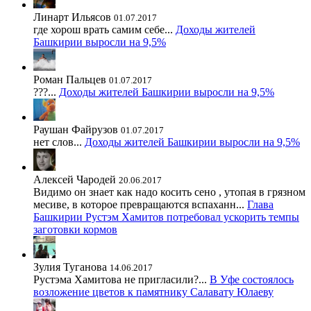
Линарт Ильясов
01.07.2017
где хорош врать самим себе...
Доходы жителей
Башкирии выросли на 9,5%
Роман Пальцев
01.07.2017
???...
Доходы жителей Башкирии выросли на 9,5%
Раушан Файрузов
01.07.2017
нет слов...
Доходы жителей Башкирии выросли на 9,5%
Алексей Чародей
20.06.2017
Видимо он знает как надо косить сено , утопая в грязном
месиве, в которое превращаются вспаханн...
Глава
Башкирии Рустэм Хамитов потребовал ускорить темпы
заготовки кормов
Зулия Туганова
14.06.2017
Рустэма Хамитова не пригласили?...
В Уфе состоялось
возложение цветов к памятнику Салавату Юлаеву