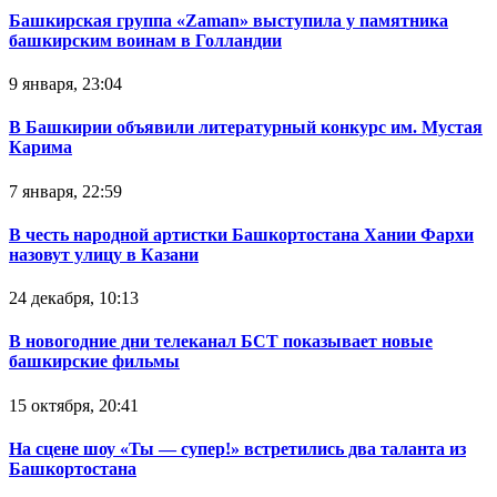
Башкирская группа «Zaman» выступила у памятника
башкирским воинам в Голландии
9 января, 23:04
В Башкирии объявили литературный конкурс им. Мустая
Карима
7 января, 22:59
В честь народной артистки Башкортостана Хании Фархи
назовут улицу в Казани
24 декабря, 10:13
В новогодние дни телеканал БСТ показывает новые
башкирские фильмы
15 октября, 20:41
На сцене шоу «Ты — супер!» встретились два таланта из
Башкортостана