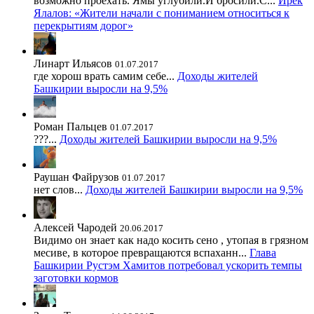
возможно проехать. Ямы углубили.И бросили.С...
Ирек
Ялалов: «Жители начали с пониманием относиться к
перекрытиям дорог»
Линарт Ильясов
01.07.2017
где хорош врать самим себе...
Доходы жителей
Башкирии выросли на 9,5%
Роман Пальцев
01.07.2017
???...
Доходы жителей Башкирии выросли на 9,5%
Раушан Файрузов
01.07.2017
нет слов...
Доходы жителей Башкирии выросли на 9,5%
Алексей Чародей
20.06.2017
Видимо он знает как надо косить сено , утопая в грязном
месиве, в которое превращаются вспаханн...
Глава
Башкирии Рустэм Хамитов потребовал ускорить темпы
заготовки кормов