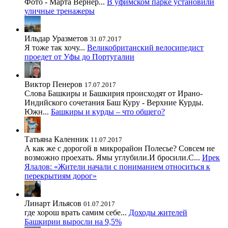
Фото - Марта Вернер...
В уфимском парке установили
уличные тренажеры
Ильдар Уразметов
31.07.2017
Я тоже так хочу...
Великобританский велосипедист
проедет от Уфы до Португалии
Виктор Пенеров
17.07.2017
Слова Башкиры и Башкирия происходят от Ирано-
Индийского сочетания Баш Куру - Верхние Курды.
Южн...
Башкиры и курды – что общего?
Татьяна Каленник
11.07.2017
А как же с дорогой в микрорайон Полесье? Совсем не
возможно проехать. Ямы углубили.И бросили.С...
Ирек
Ялалов: «Жители начали с пониманием относиться к
перекрытиям дорог»
Линарт Ильясов
01.07.2017
где хорош врать самим себе...
Доходы жителей
Башкирии выросли на 9,5%