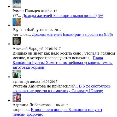
Роман Пальцев
01.07.2017
???...
Доходы жителей Башкирии выросли на 9,5%
Раушан Файрузов
01.07.2017
нет слов...
Доходы жителей Башкирии выросли на 9,5%
Алексей Чародей
20.06.2017
Видимо он знает как надо косить сено , утопая в грязном
месиве, в которое превращаются вспаханн...
Глава
Башкирии Рустэм Хамитов потребовал ускорить темпы
заготовки кормов
Зулия Туганова
14.06.2017
Рустэма Хамитова не пригласили?...
В Уфе состоялось
возложение цветов к памятнику Салавату Юлаеву
Аделина Янбарисова
05.06.2017
здорово...
В июне пенсионеры Башкирии получат
пенсии досрочно