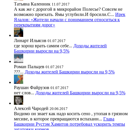
Татьяна Каленник
11.07.2017
А как же с дорогой в микрорайон Полесье? Совсем не
возможно проехать. Ямы углубили.И бросили.С...
Ирек
Ялалов: «Жители начали с пониманием относиться к
перекрытиям дорог»
Линарт Ильясов
01.07.2017
где хорош врать самим себе...
Доходы жителей
Башкирии выросли на 9,5%
Роман Пальцев
01.07.2017
???...
Доходы жителей Башкирии выросли на 9,5%
Раушан Файрузов
01.07.2017
нет слов...
Доходы жителей Башкирии выросли на 9,5%
Алексей Чародей
20.06.2017
Видимо он знает как надо косить сено , утопая в грязном
месиве, в которое превращаются вспаханн...
Глава
Башкирии Рустэм Хамитов потребовал ускорить темпы
заготовки кормов