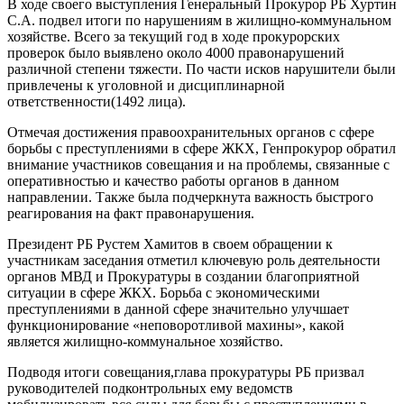
В ходе своего выступления Генеральный Прокурор РБ Хуртин
С.А. подвел итоги по нарушениям в жилищно-коммунальном
хозяйстве. Всего за текущий год в ходе прокурорских
проверок было выявлено около 4000 правонарушений
различной степени тяжести. По части исков нарушители были
привлечены к уголовной и дисциплинарной
ответственности(1492 лица).
Отмечая достижения правоохранительных органов с сфере
борьбы с преступлениями в сфере ЖКХ, Генпрокурор обратил
внимание участников совещания и на проблемы, связанные с
оперативностью и качество работы органов в данном
направлении. Также была подчеркнута важность быстрого
реагирования на факт правонарушения.
Президент РБ Рустем Хамитов в своем обращении к
участникам заседания отметил ключевую роль деятельности
органов МВД и Прокуратуры в создании благоприятной
ситуации в сфере ЖКХ. Борьба с экономическими
преступлениями в данной сфере значительно улучшает
функционирование «неповоротливой махины», какой
является жилищно-коммунальное хозяйство.
Подводя итоги совещания,глава прокуратуры РБ призвал
руководителей подконтрольных ему ведомств