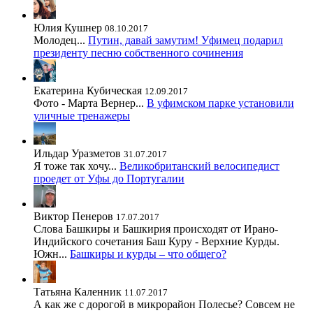
Юлия Кушнер
08.10.2017
Молодец...
Путин, давай замутим! Уфимец подарил
президенту песню собственного сочинения
Екатерина Кубическая
12.09.2017
Фото - Марта Вернер...
В уфимском парке установили
уличные тренажеры
Ильдар Уразметов
31.07.2017
Я тоже так хочу...
Великобританский велосипедист
проедет от Уфы до Португалии
Виктор Пенеров
17.07.2017
Слова Башкиры и Башкирия происходят от Ирано-
Индийского сочетания Баш Куру - Верхние Курды.
Южн...
Башкиры и курды – что общего?
Татьяна Каленник
11.07.2017
А как же с дорогой в микрорайон Полесье? Совсем не