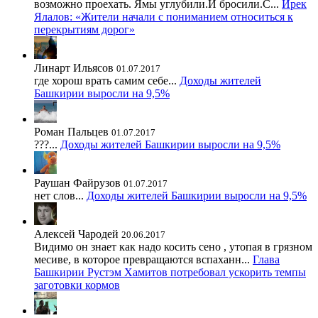
возможно проехать. Ямы углубили.И бросили.С...
Ирек
Ялалов: «Жители начали с пониманием относиться к
перекрытиям дорог»
Линарт Ильясов
01.07.2017
где хорош врать самим себе...
Доходы жителей
Башкирии выросли на 9,5%
Роман Пальцев
01.07.2017
???...
Доходы жителей Башкирии выросли на 9,5%
Раушан Файрузов
01.07.2017
нет слов...
Доходы жителей Башкирии выросли на 9,5%
Алексей Чародей
20.06.2017
Видимо он знает как надо косить сено , утопая в грязном
месиве, в которое превращаются вспаханн...
Глава
Башкирии Рустэм Хамитов потребовал ускорить темпы
заготовки кормов