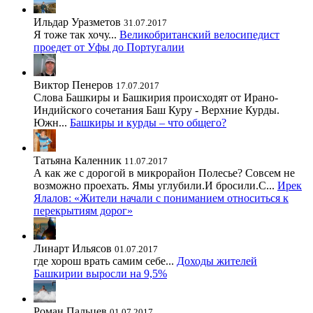
Ильдар Уразметов
31.07.2017
Я тоже так хочу...
Великобританский велосипедист
проедет от Уфы до Португалии
Виктор Пенеров
17.07.2017
Слова Башкиры и Башкирия происходят от Ирано-
Индийского сочетания Баш Куру - Верхние Курды.
Южн...
Башкиры и курды – что общего?
Татьяна Каленник
11.07.2017
А как же с дорогой в микрорайон Полесье? Совсем не
возможно проехать. Ямы углубили.И бросили.С...
Ирек
Ялалов: «Жители начали с пониманием относиться к
перекрытиям дорог»
Линарт Ильясов
01.07.2017
где хорош врать самим себе...
Доходы жителей
Башкирии выросли на 9,5%
Роман Пальцев
01.07.2017