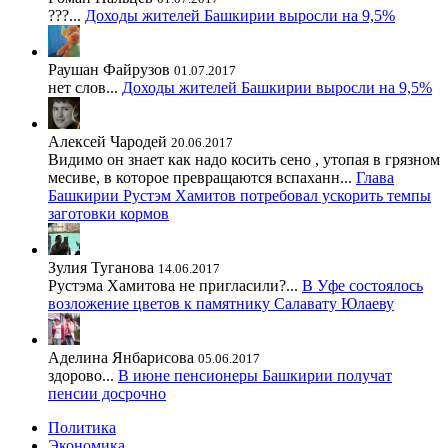
???...
Доходы жителей Башкирии выросли на 9,5%
Раушан Файрузов
01.07.2017
нет слов...
Доходы жителей Башкирии выросли на 9,5%
Алексей Чародей
20.06.2017
Видимо он знает как надо косить сено , утопая в грязном
месиве, в которое превращаются вспаханн...
Глава
Башкирии Рустэм Хамитов потребовал ускорить темпы
заготовки кормов
Зулия Туганова
14.06.2017
Рустэма Хамитова не пригласили?...
В Уфе состоялось
возложение цветов к памятнику Салавату Юлаеву
Аделина Янбарисова
05.06.2017
здорово...
В июне пенсионеры Башкирии получат
пенсии досрочно
Политика
Экономика