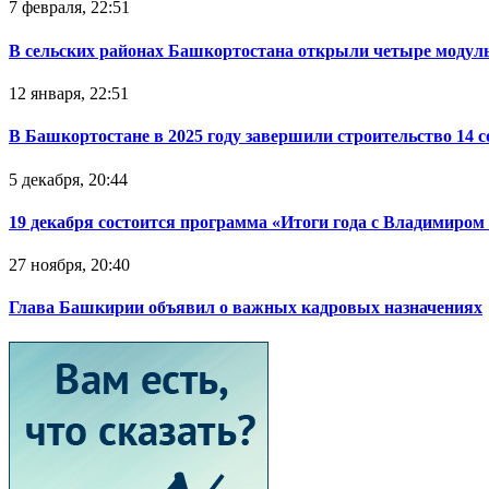
7 февраля, 22:51
В сельских районах Башкортостана открыли четыре модул
12 января, 22:51
В Башкортостане в 2025 году завершили строительство 14 
5 декабря, 20:44
19 декабря состоится программа «Итоги года с Владимиро
27 ноября, 20:40
Глава Башкирии объявил о важных кадровых назначениях