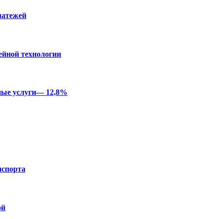
латежей
ейной технологии
ные услуги— 12,8%
нспорта
ой