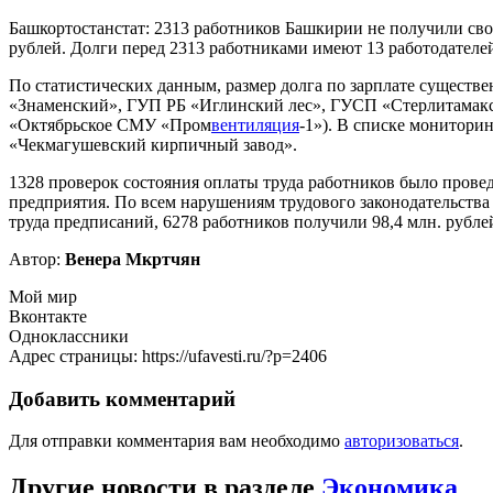
Башкортостанстат: 2313 работников Башкирии не получили свои
рублей. Долги перед 2313 работниками имеют 13 работодателе
По статистических данным, размер долга по зарплате существ
«Знаменский», ГУП РБ «Иглинский лес», ГУСП «Стерлитамакс
«Октябрьское СМУ «Пром
вентиляция
-1»). В списке монитор
«Чекмагушевский кирпичный завод».
1328 проверок состояния оплаты труда работников было провед
предприятия. По всем нарушениям трудового законодательства
труда предписаний, 6278 работников получили 98,4 млн. рубле
Автор:
Венера Мкртчян
Мой мир
Вконтакте
Одноклассники
Адрес страницы: https://ufavesti.ru/?p=2406
Добавить комментарий
Для отправки комментария вам необходимо
авторизоваться
.
Другие новости в разделе
Экономика