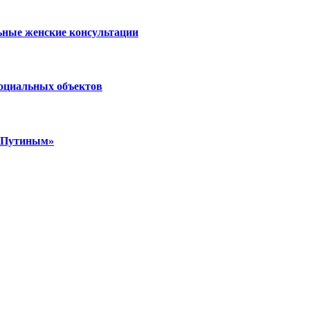
ьные женские консультации
социальных объектов
м Путиным»