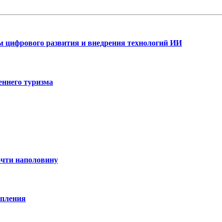
ам цифрового развития и внедрения технологий ИИ
еннего туризма
очти наполовину
опления