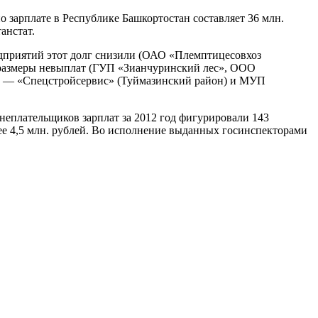
о зарплате в Республике Башкортостан составляет 36 млн.
анстат.
едприятий этот долг снизили (ОАО «Племптицесовхоз
 размеры невыплат (ГУП «Зианчуринский лес», ООО
ки — «Спецстройсервис» (Туймазинский район) и МУП
неплательщиков зарплат за 2012 год фигурировали 143
ее 4,5 млн. рублей. Во исполнение выданных госинспекторами