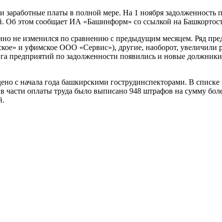
 заработные платы в полной мере. На 1 ноября задолженность п
й. Об этом сообщает ИА «Башинформ» со ссылкой на Башкортост
енно не изменился по сравнению с предыдущим месяцем. Ряд пр
кое» и уфимское ООО «Сервис»), другие, наоборот, увеличили
инга предприятий по задолженности появились и новые должни
ено с начала года башкирскими гострудинспекторами. В списке 
 в части оплаты труда было выписано 948 штрафов на сумму бол
й.