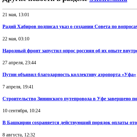
21 мая, 13:01
Радий Хабиров подписал указ о создании Совета по вопрос
22 мая, 03:10
Народный фронт запустил опрос россиян об их опыте внутр
27 апреля, 23:44
Путин объявил благодарность коллективу аэропорта «Уфа»
7 апреля, 19:41
Строительство Зининского путепровода в Уфе завершено п
10 сентября, 10:24
В Башкирии сохраняется действующий порядок оплаты от
8 августа, 12:32