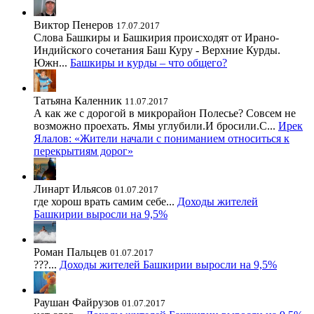
Виктор Пенеров
17.07.2017
Слова Башкиры и Башкирия происходят от Ирано-
Индийского сочетания Баш Куру - Верхние Курды.
Южн...
Башкиры и курды – что общего?
Татьяна Каленник
11.07.2017
А как же с дорогой в микрорайон Полесье? Совсем не
возможно проехать. Ямы углубили.И бросили.С...
Ирек
Ялалов: «Жители начали с пониманием относиться к
перекрытиям дорог»
Линарт Ильясов
01.07.2017
где хорош врать самим себе...
Доходы жителей
Башкирии выросли на 9,5%
Роман Пальцев
01.07.2017
???...
Доходы жителей Башкирии выросли на 9,5%
Раушан Файрузов
01.07.2017