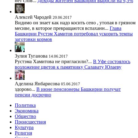
нет слов...
Доходы жителей Башкирии выросли на 9,5%
Алексей Чародей
20.06.2017
Видимо он знает как надо косить сено , утопая в грязном
месиве, в которое превращаются вспаханн...
Глава
Башкирии Рустэм Хамитов потребовал ускорить темпы
заготовки кормов
Зулия Туганова
14.06.2017
Рустэма Хамитова не пригласили?...
В Уфе состоялось
возложение цветов к памятнику Салавату Юлаеву
Аделина Янбарисова
05.06.2017
здорово...
В июне пенсионеры Башкирии получат
пенсии досрочно
Политика
Экономика
Общество
Происшествия
Культура
Религия