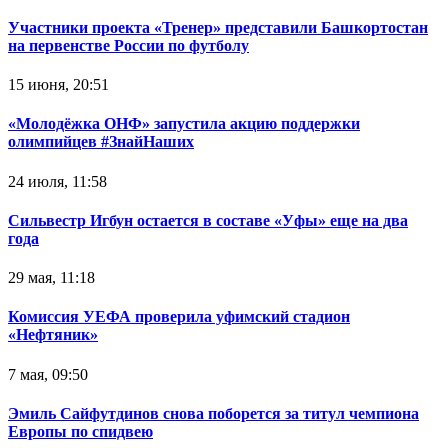
Участники проекта «Тренер» представили Башкортостан
на первенстве России по футболу
15 июня, 20:51
«Молодёжка ОНФ» запустила акцию поддержки
олимпийцев #ЗнайНаших
24 июля, 11:58
Сильвестр Игбун остается в составе «Уфы» еще на два
года
29 мая, 11:18
Комиссия УЕФА проверила уфимский стадион
«Нефтяник»
7 мая, 09:50
Эмиль Сайфутдинов снова поборется за титул чемпиона
Европы по спидвею