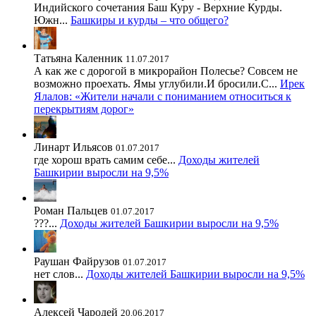
Индийского сочетания Баш Куру - Верхние Курды.
Южн...
Башкиры и курды – что общего?
Татьяна Каленник
11.07.2017
А как же с дорогой в микрорайон Полесье? Совсем не
возможно проехать. Ямы углубили.И бросили.С...
Ирек
Ялалов: «Жители начали с пониманием относиться к
перекрытиям дорог»
Линарт Ильясов
01.07.2017
где хорош врать самим себе...
Доходы жителей
Башкирии выросли на 9,5%
Роман Пальцев
01.07.2017
???...
Доходы жителей Башкирии выросли на 9,5%
Раушан Файрузов
01.07.2017
нет слов...
Доходы жителей Башкирии выросли на 9,5%
Алексей Чародей
20.06.2017