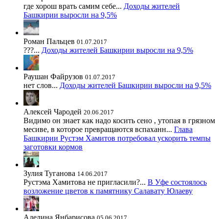
где хорош врать самим себе...
Доходы жителей
Башкирии выросли на 9,5%
Роман Пальцев
01.07.2017
???...
Доходы жителей Башкирии выросли на 9,5%
Раушан Файрузов
01.07.2017
нет слов...
Доходы жителей Башкирии выросли на 9,5%
Алексей Чародей
20.06.2017
Видимо он знает как надо косить сено , утопая в грязном
месиве, в которое превращаются вспаханн...
Глава
Башкирии Рустэм Хамитов потребовал ускорить темпы
заготовки кормов
Зулия Туганова
14.06.2017
Рустэма Хамитова не пригласили?...
В Уфе состоялось
возложение цветов к памятнику Салавату Юлаеву
Аделина Янбарисова
05.06.2017