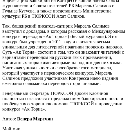
В делегацию Башкирии на Конгрессе вошли члены Союза
журналистов и Союза писателей РБ Марсель Салимов и
Гульназ Кутуева, а также представитель Министерства
культуры РБ в ТЮРКСОЙ Ахат Салихов.
Так, башкирский писатель-сатирик Марсель Салимов
выступил с докладом, в котором рассказал о Международном
конкурсе переводов «Ак Торна» («Белый журавль»). Этот
конкурс был учрежден в 2011 году и считается весьма
уникальным для литературной практики тюркских народов.
Суть «Ак Торна» состоит в том, что он знакомит читателей с
вариантами переводом на русский язык произведений,
написанных тюркскими авторами на родном для них языке.
Учитывая уникальность и своеобразие того материала,
который участвует в переводческом конкурсе, Марсель
Салимов предложил участникам Конгресса идею издания
ежегодного альманаха переводов с оригиналами.
Генеральный секретарь ТЮРКСОЙ Дюсен Касеинов
полностью согласился с предложением башкирского поэта и
пообещал всестороннюю помощь ТЮРКСОЙ в проведении
конкурса «Ак Торна».
Автор:
Венера Мкртчян
Мой мир