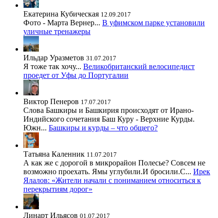
Екатерина Кубическая
12.09.2017
Фото - Марта Вернер...
В уфимском парке установили
уличные тренажеры
Ильдар Уразметов
31.07.2017
Я тоже так хочу...
Великобританский велосипедист
проедет от Уфы до Португалии
Виктор Пенеров
17.07.2017
Слова Башкиры и Башкирия происходят от Ирано-
Индийского сочетания Баш Куру - Верхние Курды.
Южн...
Башкиры и курды – что общего?
Татьяна Каленник
11.07.2017
А как же с дорогой в микрорайон Полесье? Совсем не
возможно проехать. Ямы углубили.И бросили.С...
Ирек
Ялалов: «Жители начали с пониманием относиться к
перекрытиям дорог»
Линарт Ильясов
01.07.2017