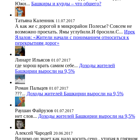
Южн...
Башкиры и курды – что общего?
Татьяна Каленник
11.07.2017
А как же с дорогой в микрорайон Полесье? Совсем не
возможно проехать. Ямы углубили.И бросили.С...
Ирек
Ялалов: «Жители начали с пониманием относиться к
перекрытиям дорог»
Линарт Ильясов
01.07.2017
где хорош врать самим себе...
Доходы жителей
Башкирии выросли на 9,5%
Роман Пальцев
01.07.2017
???...
Доходы жителей Башкирии выросли на 9,5%
Раушан Файрузов
01.07.2017
нет слов...
Доходы жителей Башкирии выросли на 9,5%
Алексей Чародей
20.06.2017
Видимо он знает как надо косить сено , утопая в грязном